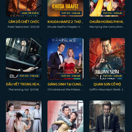
Hoàn Tất (14/14)
Full HD - Vietsub
Full HD - Vietsub
CÁM DỖ CHẾT CHÓC
KHUDA HAAFIZ 2: THỬ LỬA
CHUẨN HOÀNG PHI HIGHT LÊN NÀO
Fatal Seduction (2023)
Khuda Haafiz Chapter 2: Agni Pariksha (2022)
Marrying the Concubines-to-be (2018)
Full HD - Vietsub
Full HD - Vietsub
Full HD - Vietsub
DẤU VẾT TRONG XE HƠI
GIÁNG SINH TẠI CUNG ĐIỆN
QUAN SƠN CỔ MỘ
The Wrong Car (2016)
Christmas at the Palace (2018)
Coffin Mountain Tomb (2022)