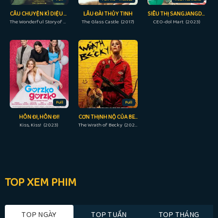
CÂU CHUYỆN KÌ DIỆU VỀ HENRY SUGAR
LÂU ĐÀI THỦY TINH
SIÊU THỊ SANGJANGDOL
The Wonderful Story of Henry Sugar (2023)
The Glass Castle (2017)
CEO-dol Mart (2023)
Full
Full
HÔN ĐI, HÔN ĐI!
CƠN THỊNH NỘ CỦA BECKY
Kiss, Kiss! (2023)
The Wrath of Becky (2023)
TOP XEM PHIM
TOP NGÀY
TOP TUẦN
TOP THÁNG