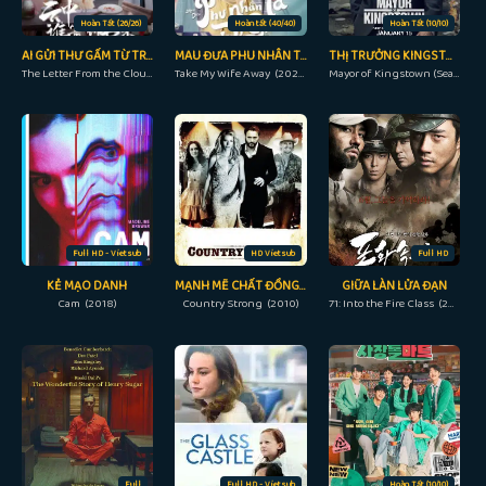
Hoàn Tất (26/26)
Hoàn tất (40/40)
Hoàn Tất (10/10)
AI GỬI THƯ GẤM TỪ TRONG MÂY
MAU ĐƯA PHU NHÂN TA ĐI GIÙM
THỊ TRƯỞNG KINGSTOWN (PHẦN 2)
The Letter From the Cloud (2022)
Take My Wife Away (2023)
Mayor of Kingstown (Season 2) (2023)
Full HD - Vietsub
HD Vietsub
Full HD
KẺ MẠO DANH
MẠNH MẼ CHẤT ĐỒNG QUÊ
GIỮA LÀN LỬA ĐẠN
Cam (2018)
Country Strong (2010)
71: Into the Fire Class (2010)
Full
Full HD - Vietsub
Hoàn Tất (10/10)