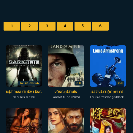
1
2
3
4
5
6
Full HD - Vietsub
Full
Full
MẬT DANH THẦM LẶNG
VÙNG ĐẤT MÌN
JAZZ VÀ CUỘC ĐỜI CỦA LOUIS ARMSTRONG
Dark Iris (2018)
Land of Mine (2015)
Louis Armstrong's Black & Blue (2022)