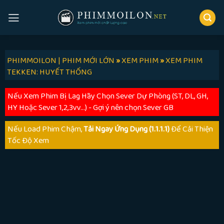
Skip
to
content
PHIMMOILON | PHIM MỚI LỚN
»
XEM PHIM
»
XEM PHIM
TEKKEN: HUYẾT THỐNG
Nếu Xem Phim Bị Lag Hãy Chọn Sever Dự Phòng (ST, DL, GH,
HY Hoặc Sever 1,2,3vv...) - Gợi ý nên chọn Sever GB
Nếu Load Phim Chậm,
Tải Ngay Ứng Dụng (1.1.1.1)
Để Cải Thiện
Tốc Độ Xem