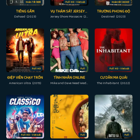
Hoàn Tất (8/8)
Full HD - Vietsub
Hoàn tất (40/40)
TIẾNG GẦM
VỤ THẢM SÁT JERSEY SHORE
TRƯỜNG PHONG ĐỘ
Dahaad (2023)
Jersey Shore Massacre (2014)
Destined (2023)
Full HD
Full
Full HD - Vietsub
ĐIỆP VIÊN CHẠY TRỐN
TÌNH NHÂN ONLINE
CƯ DÂN MA QUÁI
American Ultra (2015)
Mike and Dave Need Wedding Dates (2016)
The Inhabitant (2022)
Full HD - Vietsub
Full
Full