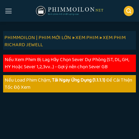
Skip
to
content
PHIMMOILON | PHIM MỚI LỚN
»
XEM PHIM
»
XEM PHIM
RICHARD JEWELL
Nếu Xem Phim Bị Lag Hãy Chọn Sever Dự Phòng (ST, DL, GH,
HY Hoặc Sever 1,2,3vv...) - Gợi ý nên chọn Sever GB
Nếu Load Phim Chậm,
Tải Ngay Ứng Dụng (1.1.1.1)
Để Cải Thiện
Tốc Độ Xem