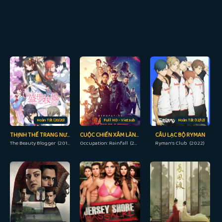
Hoàn Tất (20/20)
Full HD - Vietsub
Hoàn Tất (12/12)
THỊNH THẾ TRANG NƯƠNG
CUỘC CHIẾN XÂM LĂNG: MIỀN NHIỆT ĐỚI
CÂU LẠC BỘ RYMAN
The Beauty Blogger (2018)
Occupation: Rainfall (2020)
Ryman's Club (2022)