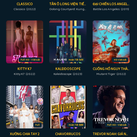
CLASSICO
TÂN Ô LONG VIỆN: TIẾU NGẠO GIANG HỒ
ĐẠI CHIẾN LOS ANGELES
Classico (2022)
Oolong Courtyard: Kung Fu School (2018)
Battle Los Angeles (2011)
Full HD - Vietsub
Hoàn Tất (9/9)
HD Vietsub
KITTY K7
KALEIDOSCOPE
CUỒNG HỔ NGUY THÀNH
Kitty K7 (2022)
Kaleidoscope (2023)
Mutant Tiger (2022)
Full
Hoàn Tất (8/8)
Full HD - Vietsub
XƯỞNG CHIA TAY 2
CHAVORRUCOS
TREVOR NOAH: GIÁ NHƯ BẠN…