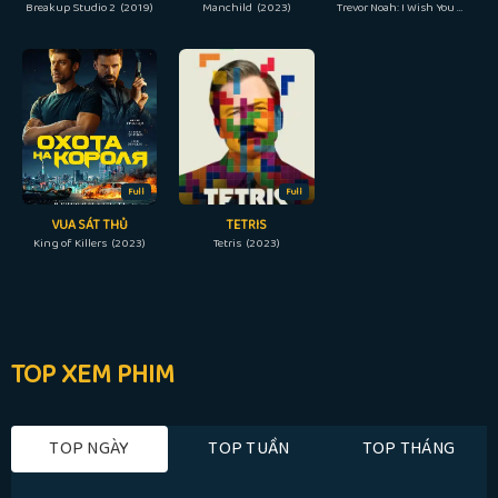
Breakup Studio 2 (2019)
Manchild (2023)
Trevor Noah: I Wish You Would (2022)
Full
Full
VUA SÁT THỦ
TETRIS
King of Killers (2023)
Tetris (2023)
TOP XEM PHIM
TOP NGÀY
TOP TUẦN
TOP THÁNG