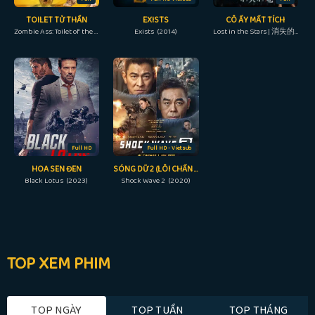
TOILET TỬ THẦN
EXISTS
CÔ ẤY MẤT TÍCH
Zombie Ass: Toilet of the Dead (2012)
Exists (2014)
Lost in the Stars | 消失的她 (2023)
Full HD
Full HD - Vietsub
HOA SEN ĐEN
SÓNG DỮ 2 (LÔI CHẤN 2)
Black Lotus (2023)
Shock Wave 2 (2020)
TOP XEM PHIM
TOP NGÀY
TOP TUẦN
TOP THÁNG