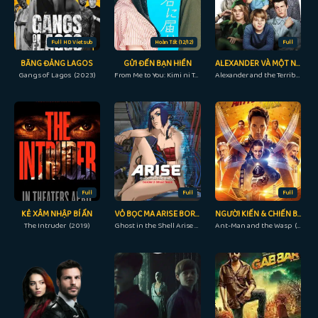
Full HD Vietsub
Hoàn Tất (12/12)
Full
BĂNG ĐẢNG LAGOS
GỬI ĐẾN BẠN HIỀN
ALEXANDER VÀ MỘT NGÀY TỒI TỆ, KINH KHỦNG, CHÁN NẢN, BỰC BỘI
Gangs of Lagos (2023)
From Me to You: Kimi ni Todoke (2023)
Alexander and the Terrible, Horrible, No Good, Very Bad Day (2014)
Full
Full
Full
KẺ XÂM NHẬP BÍ ẨN
VỎ BỌC MA ARISE BORDER: 3 NƯỚC MẮT MA
NGƯỜI KIẾN & CHIẾN BINH ONG
The Intruder (2019)
Ghost in the Shell Arise - Border 3: Ghost Tears (2014)
Ant-Man and the Wasp (2018)