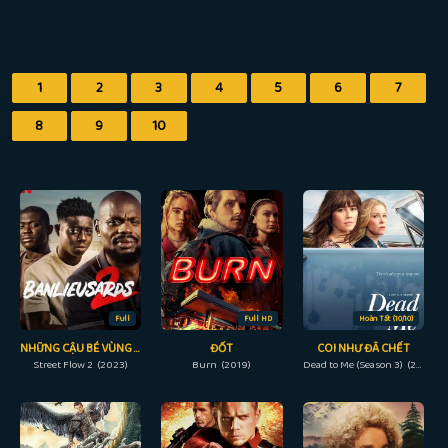
1
2
3
4
5
6
7
8
9
10
Full
Full HD
Hoàn Tất (10/10)
NHỮNG CẬU BÉ VÙNG NGOẠI Ô 2
ĐỐT
COI NHƯ ĐÃ CHẾT
Street Flow 2 (2023)
Burn (2019)
Dead to Me (Season 3) (2022)