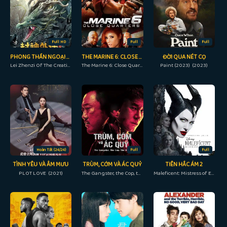
Full HD
Full
Full
PHONG THẦN NGOẠI TRUYỆN: LÔI CHẤN TỬ
THE MARINE 6: CLOSE QUARTERS
ĐỜI QUA NÉT CỌ
Lei Zhenzi Of The Creation Gods (2023)
The Marine 6: Close Quarters (2018)
Paint (2023) (2023)
Hoàn Tất (24/24)
Full
Full
TÌNH YÊU VÀ ÂM MƯU
TRÙM, CỚM VÀ ÁC QUỶ
TIÊN HẮC ÁM 2
PLOT LOVE (2021)
The Gangster, the Cop, the Devil (2019)
Maleficent: Mistress of Evil (2019)