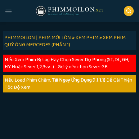
Skip
to
content
PHIMMOILON | PHIM MỚI LỚN
»
XEM PHIM
»
XEM PHIM
QUÝ ÔNG MERCEDES (PHẦN 1)
Nếu Xem Phim Bị Lag Hãy Chọn Sever Dự Phòng (ST, DL, GH,
HY Hoặc Sever 1,2,3vv...) - Gợi ý nên chọn Sever GB
Nếu Load Phim Chậm,
Tải Ngay Ứng Dụng (1.1.1.1)
Để Cải Thiện
Tốc Độ Xem