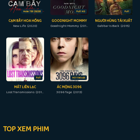
Hoàn Tất (29/29)
Full HD
Full
CẠM BẪY HOA HỒNG
GOODNIGHT MOMMY
NGƯỜI HÙNG TÁI XUẤT
New Life (2020)
Goodnight Mommy (2014)
Gabbar Is Back (2015)
Full
HD Vietsub
MẤT LIÊN LẠC
ÁC MỘNG 3096
Lost Transmissions (2019)
3096 Tage (2013)
TOP XEM PHIM