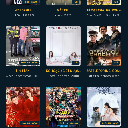
Hoàn Tất (8/8)
Full
Full
HOT SKULL
MẮC KẸT
BÍ MẬT CỦA DỤC VỌNG
Hot Skull (2022)
Inside (2023)
S for Sex, S for Secrets (2014)
Hoàn Tất (20/20)
Full
Full
TÌNH TAXI
KẾ HOẠCH GIẾT DƯỢNG
BATTLE FOR INCHEON: OPERATION CHROMITE
When Lanes Merge (2010)
Thoroughbreds (2018)
Battle for Incheon: Operation Chromite (2016)
Hoàn tất (38/38)
Full HD - Vietsub
Hoàn Tất (36/36)