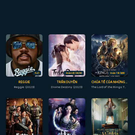
Full
Hoàn tất (36/36)
Hoàn Tất (8/8)
REGGIE
TRẦN DUYÊN
CHÚA TỂ CỦA NHỮNG CHIẾC NHẪN: NHỮNG CHIẾC NHẪN QUYỀN NĂNG
Reggie (2023)
Divine Destiny (2023)
The Lord of the Rings: The Rings of Power (2022)