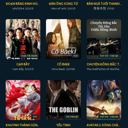
ĐOẠN BĂNG KINH HOÀNG 94
ĐÀN ÔNG SONG TỬ
BẢN NGÃ TUỔI THANH XUÂN
V/H/S/94 (2021)
Man of Will (2017)
青春本我 (7/10)
Hoàn Tất (35/35)
Full
Full HD - Vietsub
CẠM BẪY
CÔ BAEK
CHUYỆN ĐÔNG BẮC: TÔI TÊN TRIỆU HỒNG BINH
Cạm Bẫy (2007)
Miss Baek (2018)
The Godfather of Northeast China (2022)
Full
HD Vietsub
Full HD - Vietsub
KHUYNH THÀNH SỦNG PHI
YÊU TINH
AVATAR 2: DÒNG CHẢY CỦA NƯỚC