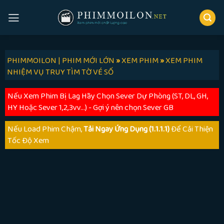
Skip
to
content
PHIMMOILON | PHIM MỚI LỚN
»
XEM PHIM
»
XEM PHIM
NHIỆM VỤ TRUY TÌM TỜ VÉ SỐ
Nếu Xem Phim Bị Lag Hãy Chọn Sever Dự Phòng (ST, DL, GH,
HY Hoặc Sever 1,2,3vv...) - Gợi ý nên chọn Sever GB
Nếu Load Phim Chậm,
Tải Ngay Ứng Dụng (1.1.1.1)
Để Cải Thiện
Tốc Độ Xem