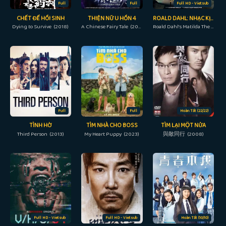
Full
Full
Full HD - Vietsub
CHẾT ĐỂ HỒI SINH
THIỆN NỮ U HỒN 4
ROALD DAHL: NHẠC KỊCH MATILDA
Dying to Survive (2018)
A Chinese Fairy Tale (2011)
Roald Dahl's Matilda The Musical (2022)
Full
Full
Hoàn Tất (22/22)
TÌNH HỜ
TÌM NHÀ CHO BOSS
TÌM LẠI MỘT NỬA
Third Person (2013)
My Heart Puppy (2023)
與敵同行 (2008)
Full HD - Vietsub
Full HD - Vietsub
Hoàn Tất (10/10)