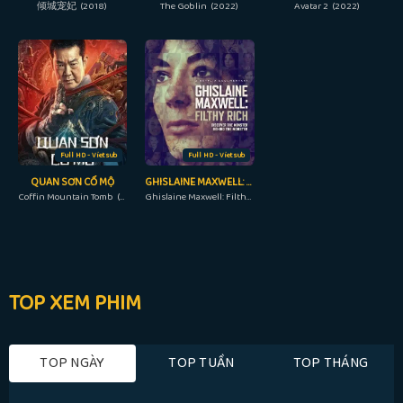
倾城宠妃 (2018)
The Goblin (2022)
Avatar 2 (2022)
Full HD - Vietsub
Full HD - Vietsub
QUAN SƠN CỔ MỘ
GHISLAINE MAXWELL: GIÀU CÓ VÀ ĐỒI BẠI
Coffin Mountain Tomb (2022)
Ghislaine Maxwell: Filthy Rich (2022)
TOP XEM PHIM
TOP NGÀY
TOP TUẦN
TOP THÁNG