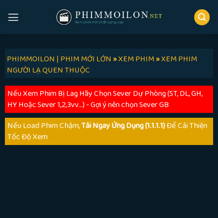
Skip
to
content
PHIMMOILON | PHIM MỚI LỚN
»
XEM PHIM
»
XEM PHIM
NGƯỜI LẠ QUEN THUỘC
Nếu Xem Phim Bị Lag Hãy Chọn Sever Dự Phòng (ST, DL, GH,
HY Hoặc Sever 1,2,3vv...) - Gợi ý nên chọn Sever GB
Nếu Load Phim Chậm,
Tải Ngay Ứng Dụng (1.1.1.1)
Để Cải Thiện
Tốc Độ Xem