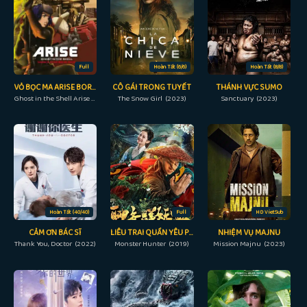
Full
Hoàn Tất (6/6)
Hoàn Tất (8/8)
VỎ BỌC MA ARISE BORDER: 4 MA ĐƠN ĐỘC
CÔ GÁI TRONG TUYẾT
THÁNH VỰC SUMO
Ghost in the Shell Arise - Border 4: Ghost Stands Alone (2014)
The Snow Girl (2023)
Sanctuary (2023)
Hoàn Tất (40/40)
Full
HD VietSub
CẢM ƠN BÁC SĨ
LIÊU TRAI QUẦN YÊU PHỔ
NHIỆM VỤ MAJNU
Thank You, Doctor (2022)
Monster Hunter (2019)
Mission Majnu (2023)