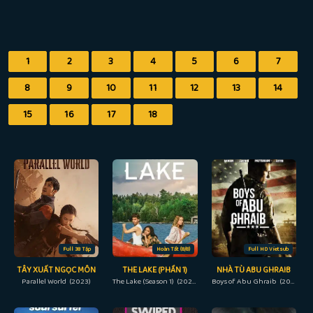
1
2
3
4
5
6
7
8
9
10
11
12
13
14
15
16
17
18
Full 38 Tập
Hoàn Tất (8/8)
Full HD Vietsub
TÂY XUẤT NGỌC MÔN
THE LAKE (PHẦN 1)
NHÀ TÙ ABU GHRAIB
Parallel World (2023)
The Lake (Season 1) (2022)
Boys of Abu Ghraib (2014)