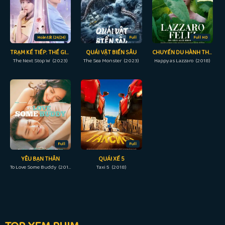
Hoàn tất (24/24)
Full
Full HD
TRẠM KẾ TIẾP: THẾ GIỚI CỦA ANH
QUÁI VẬT BIỂN SÂU
CHUYẾN DU HÀNH THỜI GIAN CỦA LAZZARO
The Next Stop W (2023)
The Sea Monster (2023)
Happy as Lazzaro (2018)
Full
Full
YÊU BẠN THÂN
QUÁI XẾ 5
To Love Some Buddy (2018)
Taxi 5 (2018)