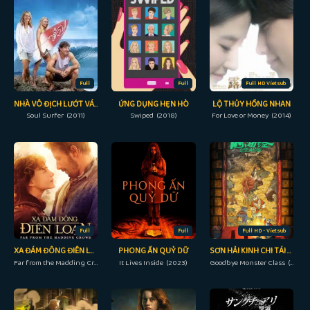
Full
Full
Full HD Vietsub
NHÀ VÔ ĐỊCH LƯỚT VÁN
ỨNG DỤNG HẸN HÒ
LỘ THỦY HỒNG NHAN
Soul Surfer (2011)
Swiped (2018)
For Love or Money (2014)
Full
Full
Full HD - Vietsub
XA ĐÁM ĐÔNG ĐIÊN LOẠN
PHONG ẤN QUỶ DỮ
SƠN HẢI KINH CHI TÁI KIẾN QUÁI THÚ
Far from the Madding Crowd (2015)
It Lives Inside (2023)
Goodbye Monster Class (2022)