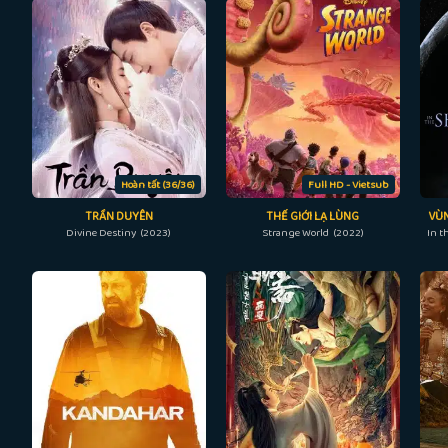
Hoàn tất (36/36)
Full HD - Vietsub
TRẦN DUYÊN
THẾ GIỚI LẠ LÙNG
VÙN
Divine Destiny (2023)
Strange World (2022)
In t