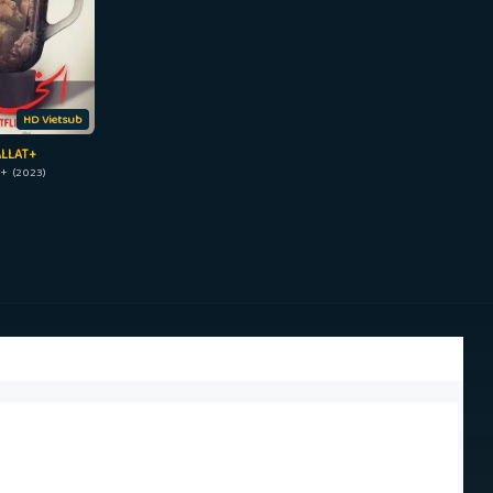
HD Vietsub
LLAT+
t+ (2023)