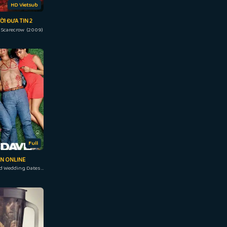
HD Vietsub
I ĐƯA TIN 2
 Scarecrow (2009)
Full
N ONLINE
Mike and Dave Need Wedding Dates (2016)