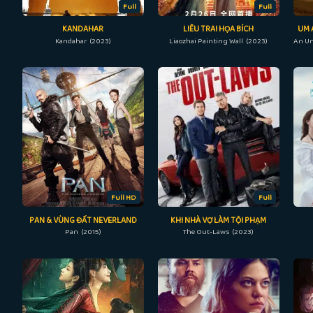
Full
Full
KANDAHAR
LIÊU TRAI HỌA BÍCH
UM 
Kandahar (2023)
Liaozhai Painting Wall (2023)
Full HD
Full
PAN & VÙNG ĐẤT NEVERLAND
KHI NHÀ VỢ LÀM TỘI PHẠM
Pan (2015)
The Out-Laws (2023)