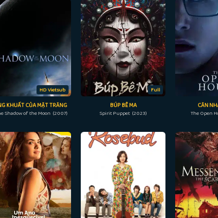
HD Vietsub
Full
G KHUẤT CỦA MẶT TRĂNG
BÚP BÊ MA
CĂN NH
he Shadow of the Moon (2007)
Spirit Puppet (2023)
The Open H