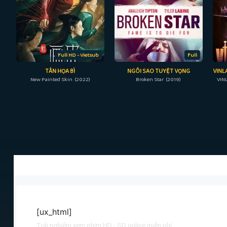
Full HD - Vietsub
Full
TÂN HỌA BÌ
NGÔI SAO TUYỆT VỌNG
New Painted Skin (2022)
Broken Star (2019)
VIN