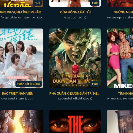
Full
Full
ANO INESQUECÍVEL: VERÃO
ĐÓA HỒNG CỦA TÔI
NHỮNG NGƯỜ
An Unforgettable Year: Summer (2023)
Rosebud (2019)
Messengers 2: The
Hoàn Tất (30/30)
Full
BẮC TRIỆT NAM VIÊN
PHÁ QUÂN X: ĐƯƠNG ÁN TRÍ MỆNH
TÌNH NHÂ
Crossroad Bistro (2021)
Legend of Alkaid (2023)