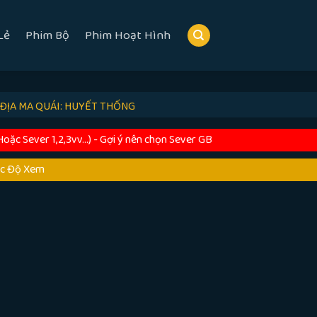
Lẻ
Phim Bộ
Phim Hoạt Hình
ĐỊA MA QUÁI: HUYẾT THỐNG
c Sever 1,2,3vv...) - Gợi ý nên chọn Sever GB
ốc Độ Xem