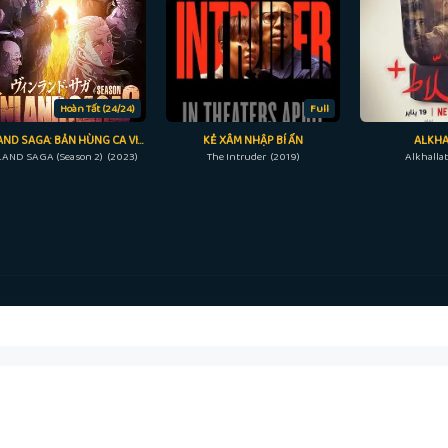
Hoàn Tất (24/24)
Full
VINLAND SAGA: BẢN HÙNG CA VIKING (PHẦN 2)
KẺ XÂM NHẬP BÍ ẨN
ALKHA
LAND SAGA (Season 2) (2023)
The Intruder (2019)
Alkhalla