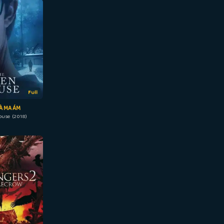
Full
À MA ÁM
ouse (2018)