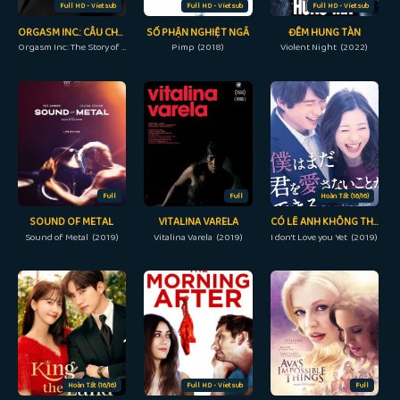
Full HD - Vietsub
Full HD - Vietsub
Full HD - Vietsub
ORGASM INC.: CÂU CHUYỆN VỀ ONETASTE
SỐ PHẬN NGHIỆT NGÃ
ĐÊM HUNG TÀN
Orgasm Inc: The Story of OneTaste (2022)
Pimp (2018)
Violent Night (2022)
Full
Full
Hoàn Tất (16/16)
SOUND OF METAL
VITALINA VARELA
CÓ LẼ ANH KHÔNG THỂ YÊU EM
Sound of Metal (2019)
Vitalina Varela (2019)
I don't Love you Yet (2019)
Hoàn Tất (16/16)
Full HD - Vietsub
Full