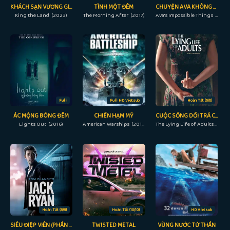
KHÁCH SẠN VƯƠNG GIẢ
TÌNH MỘT ĐÊM
CHUYỆN AVA KHÔNG THỂ LÀM
King the Land (2023)
The Morning After (2017)
Ava's Impossible Things (2016)
Full
Full HD Vietsub
Hoàn Tất (6/6)
ÁC MỘNG BÓNG ĐÊM
CHIẾN HẠM MỸ
CUỘC SỐNG DỐI TRÁ CỦA NGƯỜI LỚN
Lights Out (2016)
American Warships (2012)
The Lying Life of Adults (2022)
Hoàn Tất (8/8)
Hoàn Tất (10/10)
HD Vietsub
SIÊU ĐIỆP VIÊN (PHẦN 3)
TWISTED METAL
VÙNG NƯỚC TỬ THẦN