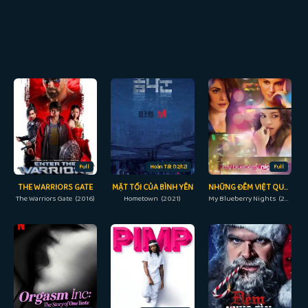
Full
Hoàn Tất (12/12)
Full
THE WARRIORS GATE
MẶT TỐI CỦA BÌNH YÊN
NHỮNG ĐÊM VIỆT QUẤT
The Warriors Gate (2016)
Hometown (2021)
My Blueberry Nights (2007)