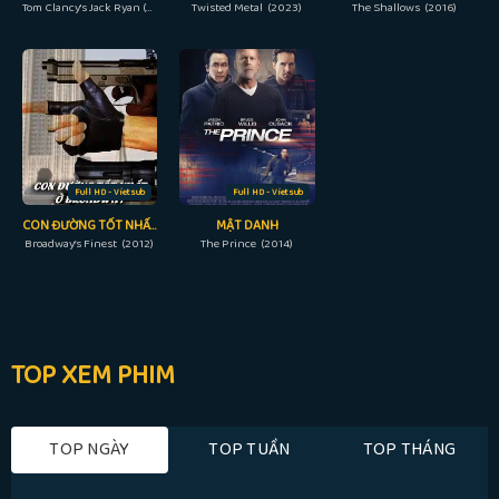
Tom Clancy's Jack Ryan (Season 3) (2022)
Twisted Metal (2023)
The Shallows (2016)
Full HD - Vietsub
Full HD - Vietsub
CON ĐƯỜNG TỐT NHẤT Ở BROADWAY
MẬT DANH
Broadway’s Finest (2012)
The Prince (2014)
TOP XEM PHIM
TOP NGÀY
TOP TUẦN
TOP THÁNG