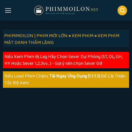
Skip
to
content
PHIMMOILON | PHIM MỚI LỚN
»
XEM PHIM
»
XEM PHIM
MẬT DANH THẦM LẶNG
Nếu Xem Phim Bị Lag Hãy Chọn Sever Dự Phòng (ST, DL, GH,
HY Hoặc Sever 1,2,3vv...) - Gợi ý nên chọn Sever GB
Nếu Load Phim Chậm,
Tải Ngay Ứng Dụng (1.1.1.1)
Để Cải Thiện
Tốc Độ Xem