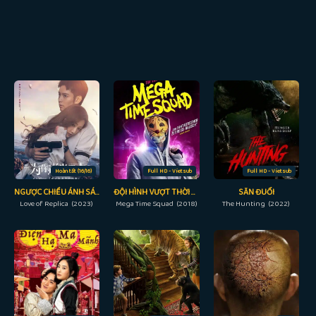
Hoàn tất (16/16)
Full HD - Vietsub
Full HD - Vietsub
NGƯỢC CHIỀU ÁNH SÁNG VÌ EM
ĐỘI HÌNH VƯỢT THỜI GIAN
SĂN ĐUỔI
Love of Replica (2023)
Mega Time Squad (2018)
The Hunting (2022)