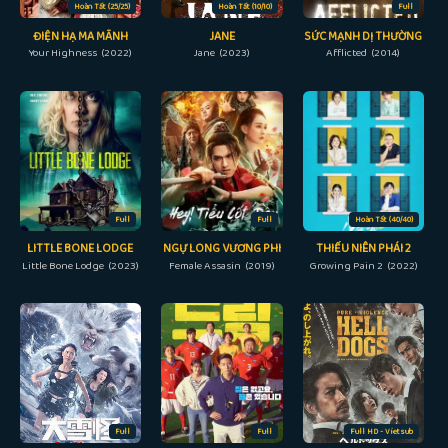
Hoàn Tất (25/25)
Hoàn Tất (10/10)
Full
ĐIỆN HẠ MA MÃNH
JANE
SỨC MẠNH DỊ THƯỜNG
Your Highness (2022)
Jane (2023)
Afflicted (2014)
Full
Full
Hoàn Tất (40/40)
LITTLE BONE LODGE
NGỰ LONG VƯƠNG PHI
THIẾU NIÊN PHÁI 2
Little Bone Lodge (2023)
Female Assasin (2019)
Growing Pain 2 (2022)
Full
Full
Full HD - Vietsub