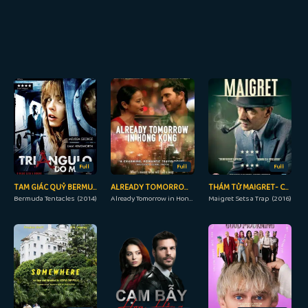
Full
Full
Full
TAM GIÁC QUỶ BERMUDA
ALREADY TOMORROW IN HONG KONG
THÁM TỬ MAIGRET- CẠM BẪY
Bermuda Tentacles (2014)
Already Tomorrow in Hong Kong (2015)
Maigret Sets a Trap (2016)