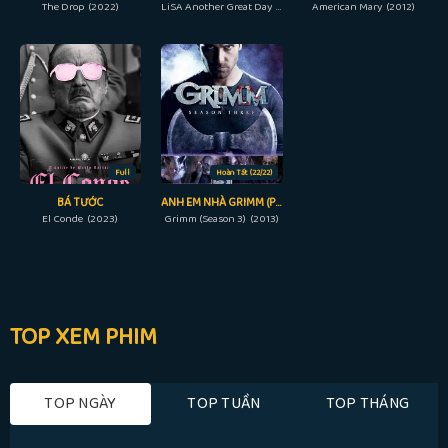
The Drop (2022)
LiSA Another Great Day (2022)
American Mary (2012)
Full
Hoàn Tất (22/22)
BÁ TƯỚC
ANH EM NHÀ GRIMM (PHẦN 3)
El Conde (2023)
Grimm (Season 3) (2013)
TOP XEM PHIM
TOP NGÀY
TOP TUẦN
TOP THÁNG