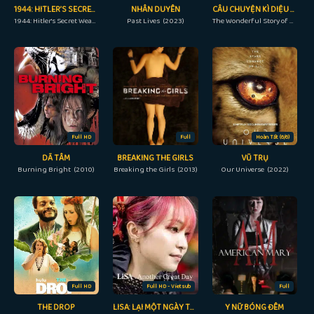
1944: HITLER’S SECRET WEAPON
NHÂN DUYÊN
CÂU CHUYỆN KÌ DIỆU VỀ HENRY SUGAR
1944: Hitler's Secret Weapon (2021)
Past Lives (2023)
The Wonderful Story of Henry Sugar (2023)
Full HD
Full
Hoàn Tất (6/6)
DÃ TÂM
BREAKING THE GIRLS
VŨ TRỤ
Burning Bright (2010)
Breaking the Girls (2013)
Our Universe (2022)
Full HD
Full HD - Vietsub
Full
THE DROP
LISA: LẠI MỘT NGÀY TUYỆT VỜI
Y NỮ BÓNG ĐÊM