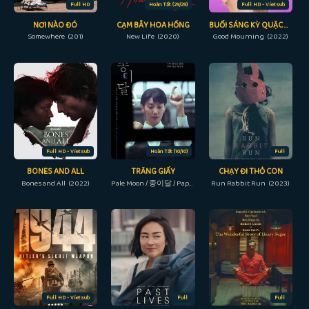
Full HD
Hoàn Tất (29/29)
Full HD - Vietsub
NƠI NÀO ĐÓ
CẠM BẪY HOA HỒNG
BUỔI SÁNG KỲ QUẶC Ở TÂY HOLLYWOOD
Somewhere (201)
New Life (2020)
Good Mourning (2022)
Full HD - Vietsub
Hoàn Tất (10/10)
Full
BONES AND ALL
TRĂNG GIẤY
CHẠY ĐI THỎ CON
Bones and All (2022)
Pale Moon / 종이달 / Paper Moon (2023)
Run Rabbit Run (2023)
Full HD - Vietsub
Full
Full