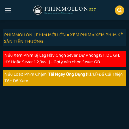
Skip
to
content
PHIMMOILON | PHIM MỚI LỚN
»
XEM PHIM
»
XEM PHIM KẺ
SĂN TIỀN THƯỞNG
Nếu Xem Phim Bị Lag Hãy Chọn Sever Dự Phòng (ST, DL, GH,
HY Hoặc Sever 1,2,3vv...) - Gợi ý nên chọn Sever GB
Nếu Load Phim Chậm,
Tải Ngay Ứng Dụng (1.1.1.1)
Để Cải Thiện
Tốc Độ Xem