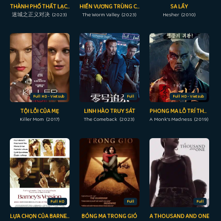
THÀNH PHỐ THẤT LẠC: CUỘC CHIẾN CÔNG LÝ
HIẾN VƯƠNG TRÙNG CỐC
SA LẦY
迷城之正义对决 (2023)
The Worm Valley (2023)
Hesher (2010)
Full HD - Vietsub
Full
Full HD - Vietsub
TỘI LỖI CỦA MẸ
LINH HÀO TRUY SÁT
PHONG MA LỖ TRÍ THÂM
Killer Mom (2017)
The Comeback (2023)
A Monk's Madness (2019)
Full HD
Full
Full
LỰA CHỌN CỦA BARNEY
BÓNG MA TRONG GIÓ
A THOUSAND AND ONE