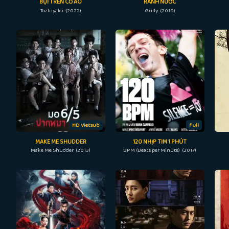
BỤI TRÊN CỔ ÁO
RÃNH NƯỚC
Tozluyaka (2022)
Gully (2019)
HD Vietsub
Full
MAKE ME SHUDDER
120 NHỊP TIM 1 PHÚT
Make Me Shudder (2013)
BPM (Beats per Minute) (2017)