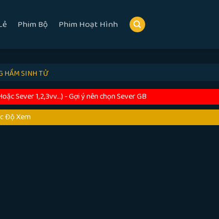
Lẻ
Phim Bộ
Phim Hoạt Hình
 HẦM SINH TỬ
c Sever 1,2,3vv...) - Gợi ý nên chọn Sever GB
ốc Độ Xem