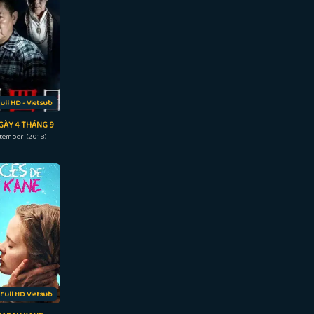
ull HD - Vietsub
GÀY 4 THÁNG 9
tember (2018)
Full HD Vietsub