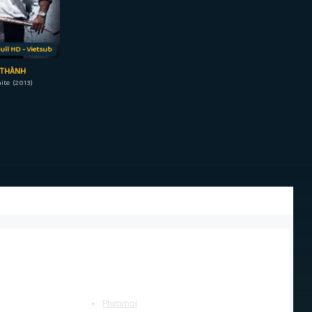
ull HD - Vietsub
 THÀNH
te (2013)