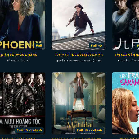
Full
Full HD
F
QUÁN PHƯỢNG HOÀNG
SPOOKS: THE GREATER GOOD
LỜI NGUYỀN N
Phoenix (2014)
Spooks: The Greater Good (2015)
Fourth Of Sep
Full HD - Vietsub
Full HD - Vietsub