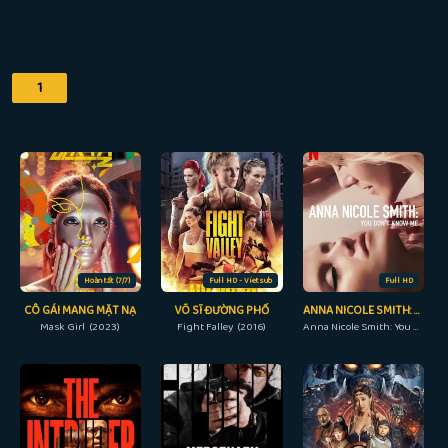
1
Hoàn tất (7/7)
Full HD - Vietsub
Full HD
CÔ GÁI MANG MẶT NẠ
VÕ SĨ ĐƯỜNG PHỐ
ANNA NICOLE SMITH: KHÔNG AI HIỂU TÔI
Mask Girl (2023)
Fight Falley (2016)
Anna Nicole Smith: You Don't Know Me (2023)