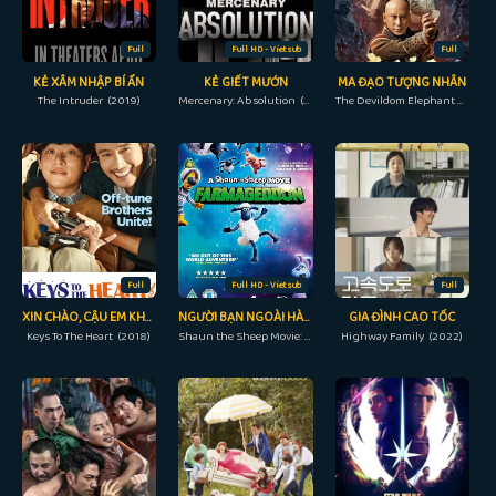
Full
Full HD - Vietsub
Full
KẺ XÂM NHẬP BÍ ẨN
KẺ GIẾT MƯỚN
MA ĐẠO TƯỢNG NHÂN
The Intruder (2019)
Mercenary: Absolution (2015)
The Devildom Elephant Man (2023)
Full
Full HD - Vietsub
Full
XIN CHÀO, CẬU EM KHÁC NGƯỜI!
NGƯỜI BẠN NGOÀI HÀNH TINH
GIA ĐÌNH CAO TỐC
Keys To The Heart (2018)
Shaun the Sheep Movie: Farmageddon (2019)
Highway Family (2022)