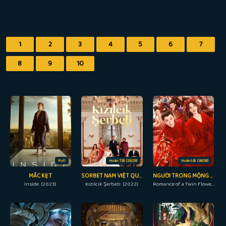
1
2
3
4
5
6
7
8
9
10
Full
Hoàn Tất (29/29)
Hoàn tất (38/38)
MẮC KẸT
SORBET NAM VIỆT QUẤT
NGƯỜI TRONG MỘNG XUÂN KHUÊ
Inside (2023)
Kızılcık Şerbeti (2022)
Romance of a Twin Flower (2023)