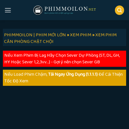
Skip
to
content
PHIMMOILON | PHIM MỚI LỚN
»
XEM PHIM
»
XEM PHIM
CĂN PHÒNG CHẬT CHỘI
Nếu Xem Phim Bị Lag Hãy Chọn Sever Dự Phòng (ST, DL, GH,
HY Hoặc Sever 1,2,3vv...) - Gợi ý nên chọn Sever GB
Nếu Load Phim Chậm,
Tải Ngay Ứng Dụng (1.1.1.1)
Để Cải Thiện
Tốc Độ Xem