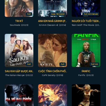
Full
Hoàn Tất (22/22)
Full HD Vietsub
TRI KỶ
ANH EM NHÀ GRIMM (PHẦN 4)
NGƯỜI SÓI TUỔI TEEN (ĐIỆN ẢNH)
Soulmate (2023)
Grimm (Season 4) (2014)
Teen Wolf: The Movie (2023)
Full
Full
Full HD
SAU KHI GẶP ĐƯỢC ANH
CUỘC TÌNH CHỐN PHỒN HOA
FANFIC
The Italian Recipe (2022)
Café Society (2016)
Fanfic (2023)