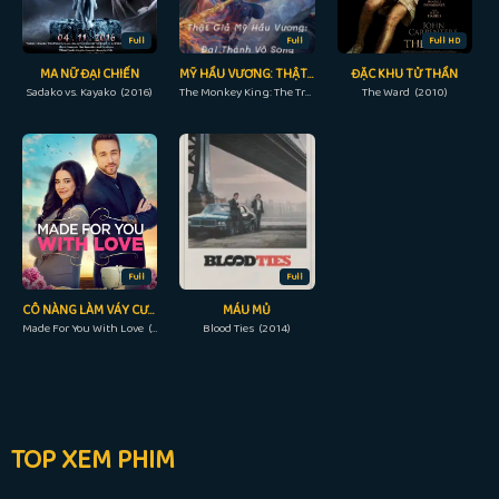
Full
Full
Full HD
MA NỮ ĐẠI CHIẾN
MỸ HẦU VƯƠNG: THẬT GIẢ TÔN NGỘ KHÔNG
ĐẶC KHU TỬ THẦN
Sadako vs. Kayako (2016)
The Monkey King: The True Sun Wukong (2019)
The Ward (2010)
Full
Full
CÔ NÀNG LÀM VÁY CƯỚI
MÁU MỦ
Made For You With Love (2019)
Blood Ties (2014)
TOP XEM PHIM