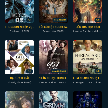
Full
Hoàn Tất (6/6)
Full
THE MOON: NHIỆM VỤ CUỐI CÙNG
TÔI CÓ MỘT NGƯỜI BẠN
LIÊU TRAI HỌA BÍCH
The Moon (2023)
Be with You (2023)
Liaozhai Painting Wall (2023)
Full
Hoàn Tất (20/20)
Full
ĐẠI SUY THOÁI
9 LẦN NGƯỢC THỜI GIAN
EHRENGARD: NGHỆ THUẬT QUYẾN RŨ
The Big Short (2015)
Nine: Nine Time Travels (2013)
Ehrengard: The Art of Seduction (2023)