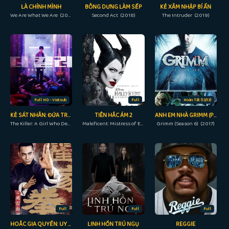
LÀ CHÍNH MÌNH
BỖNG DƯNG LÀM SẾP
KẺ XÂM NHẬP BÍ ẨN
We Are What We Are (2013)
Second Act (2018)
The Intruder (2019)
Full HD - Vietsub
Full
Hoàn Tất (13/13)
KẺ SÁT NHÂN: ĐỨA TRẺ CÓ THỂ CHẾT
TIÊN HẮC ÁM 2
ANH EM NHÀ GRIMM (PHẦN 6)
The Killer: A Girl Who Deserves to Die (2022)
Maleficent: Mistress of Evil (2019)
Grimm (Season 6) (2017)
Full
Full
Full
HOẮC GIA QUYỀN: UY CHẤN SƠN HÀ
LINH HỒN TRÚ NGỤ
REGGIE