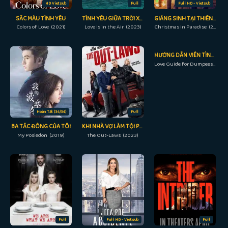
HD Vietsub
Full
Full HD - Vietsub
SẮC MÀU TÌNH YÊU
TÌNH YÊU GIỮA TRỜI XANH
GIÁNG SINH TẠI THIÊN ĐƯỜNG
Colors of Love (2021)
Love is in the Air (2023)
Christmas in Paradise (2022)
HƯỚNG DẪN VIÊN TÌNH YÊU
Love Guide for Dumpees (2015)
Hoàn Tất (34/34)
Full
BA TẮC ĐÔNG CỦA TÔI
KHI NHÀ VỢ LÀM TỘI PHẠM
My Posiedon (2019)
The Out-Laws (2023)
Full
Full HD - Vietsub
Full