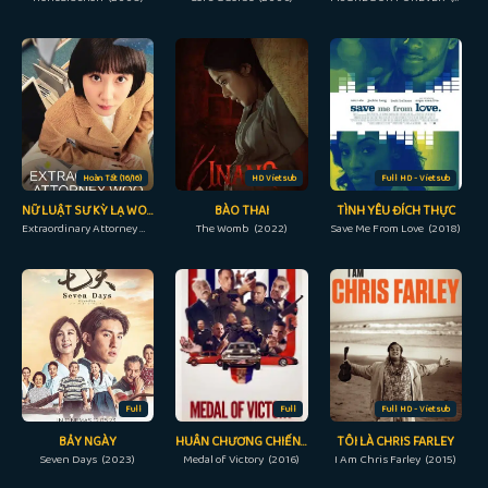
Hoàn Tất (16/16)
HD Vietsub
Full HD - Vietsub
NỮ LUẬT SƯ KỲ LẠ WOO YOUNG WOO
BÀO THAI
TÌNH YÊU ĐÍCH THỰC
Extraordinary Attorney Woo (2022)
The Womb (2022)
Save Me From Love (2018)
Full
Full
Full HD - Vietsub
BẢY NGÀY
HUÂN CHƯƠNG CHIẾN THẮNG
TÔI LÀ CHRIS FARLEY
Seven Days (2023)
Medal of Victory (2016)
I Am Chris Farley (2015)