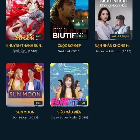
Full
Full HD
Hoàn Tất (29/29)
KHUYNH THÀNH SỦNG PHI
CUỘC ĐỜI ĐẸP
NẠN NHÂN KHÔNG HOÀN HẢO
倾城宠妃 (2018)
Biutiful (2010)
Imperfect Victim (2023)
Full
Full
SUN MOON
SIÊU MẪU ĐIÊN
Sun Moon (2023)
Crazy Super Model (2018)