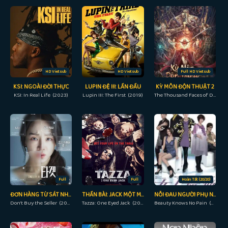
HD Vietsub
HD Vietsub
Full HD Vietsub
KSI: NGOÀI ĐỜI THỰC
LUPIN ĐỆ III: LẦN ĐẦU
KỲ MÔN ĐỘN THUẬT 2
KSI: In Real Life (2023)
Lupin III: The First (2019)
The Thousand Faces of Dunshu 2 (2023)
Full
Full
Hoàn Tất (20/20)
ĐƠN HÀNG TỪ SÁT NHÂN
THẦN BÀI: JACK MỘT MẮT
NỖI ĐAU NGƯỜI PHỤ NỮ
Don't Buy the Seller (2023)
Tazza: One Eyed Jack (2019)
Beauty Knows No Pain (2010)