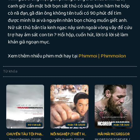
canh giữ cẩn mật bởi bọn sát thủ có súng luôn hăm he bóp
cò nã đạn, gã đàn ông không tên tuổi có 90 phút để tìm
được mình là ai và nguyên nhân bọn chúng muốn giết anh.
Nữ sát thủ bắn tỉa kinh ngạc nảy sinh ngoài vòng vây để cứu
trợ hay ám sát con tin ? Hồi hộp, cuốn hút, lời trả lời sẽ làm
khán giả ngoạn mục.
Xem thêm nhiều phim mới hay tại
Phimmoi | Phimmoilon
Từ khóa
HD Vietsub
Hoàn Tất (25/25)
Hoàn Tất (4/4)
CHUYẾN TÀU TỘI PHẠM
NỐI NGHIỆP (THIẾT HUYẾT BẢO TIÊU)
MÃI MÃI MCGREGOR
TransSiberian (2008)
Safe Guards (2006)
McGREGOR FOREVER (2023)