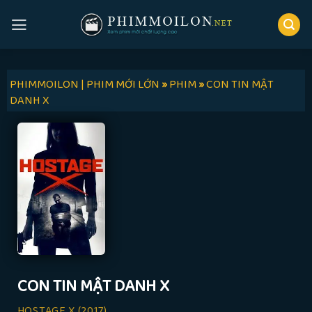
Skip
to
content
PHIMMOILON | PHIM MỚI LỚN
»
PHIM
»
CON TIN MẬT
DANH X
CON TIN MẬT DANH X
HOSTAGE X
(2017)