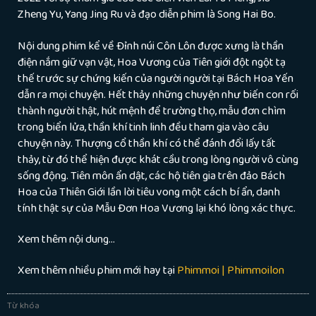
Zheng Yu, Yang Jing Ru và đạo diễn phim là Song Hai Bo.
Nội dung phim kể về Đỉnh núi Côn Lôn được xưng là thần
điện nắm giữ vạn vật, Hoa Vương của Tiên giới đột ngột tạ
thế trước sự chứng kiến của người người tại Bách Hoa Yến
dẫn ra mọi chuyện. Hết thảy những chuyện như biến con rối
thành người thật, hút mệnh để trường thọ, mẫu đơn chìm
trong biển lửa, thần khí tinh linh đều tham gia vào câu
chuyện này. Thượng cổ thần khí có thể đánh đổi lấy tất
thảy, từ đó thể hiện được khát cầu trong lòng người vô cùng
sống động. Tiên môn ẩn dật, các hộ tiên gia trên đảo Bách
Hoa của Thiên Giới lần lời tiêu vong một cách bí ẩn, danh
tính thật sự của Mẫu Đơn Hoa Vương lại khó lòng xác thực.
Xem thêm nội dung…
Xem thêm nhiều phim mới hay tại
Phimmoi | Phimmoilon
Từ khóa