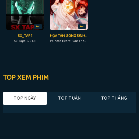
Full
Full
SX_TAPE
HỌA TÂM: SONG SINH KIẾP
Sx_Tape (2013)
Painted Heart: Twin Tribulations (2023)
TOP XEM PHIM
TOP NGÀY
TOP TUẦN
TOP THÁNG