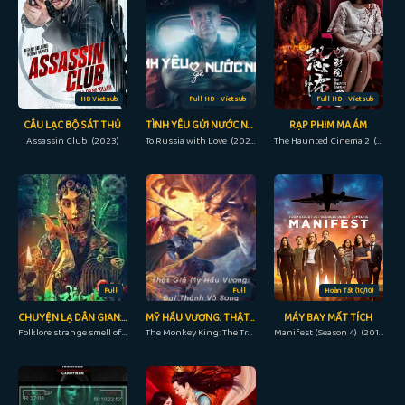
HD Vietsub
Full HD - Vietsub
Full HD - Vietsub
CÂU LẠC BỘ SÁT THỦ
TÌNH YÊU GỬI NƯỚC NGA
RẠP PHIM MA ÁM
Assassin Club (2023)
To Russia with Love (2022)
The Haunted Cinema 2 (2017)
Full
Full
Hoàn Tất (10/10)
CHUYỆN LẠ DÂN GIAN: NGỤY HI BAN
MỸ HẦU VƯƠNG: THẬT GIẢ TÔN NGỘ KHÔNG
MÁY BAY MẤT TÍCH
Folklore strange smell of the strange troupe (2023)
The Monkey King: The True Sun Wukong (2019)
Manifest (Season 4) (2018)