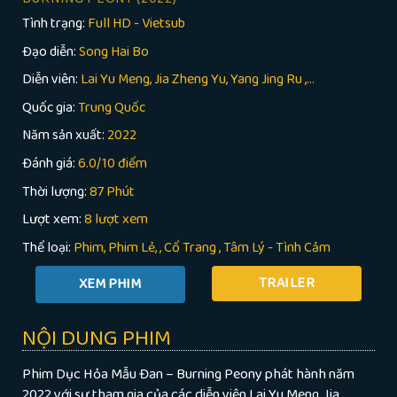
Tình trạng:
Full HD - Vietsub
Đạo diễn:
Song Hai Bo
Diễn viên:
Lai Yu Meng, Jia Zheng Yu, Yang Jing Ru ,...
Quốc gia:
Trung Quốc
Năm sản xuất:
2022
Đánh giá:
6.0/10 điểm
Thời lượng:
87 Phút
Lượt xem:
8 lượt xem
Thể loại:
Phim
Phim Lẻ
,
Cổ Trang
,
Tâm Lý - Tình Cảm
TRAILER
NỘI DUNG PHIM
Phim Dục Hỏa Mẫu Đan – Burning Peony phát hành năm
2022 với sự tham gia của các diễn viên Lai Yu Meng, Jia