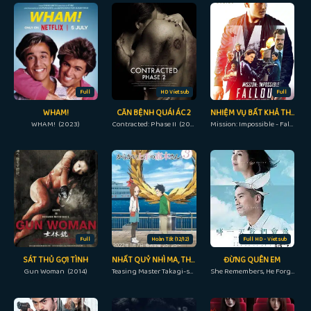
Full
HD Vietsub
Full
WHAM!
CĂN BỆNH QUÁI ÁC 2
NHIỆM VỤ BẤT KHẢ THI: SỤP ĐỔ
WHAM! (2023)
Contracted: Phase II (2015)
Mission: Impossible - Fallout (2018)
Full
Hoàn Tất (12/12)
Full HD - Vietsub
SÁT THỦ GỢI TÌNH
NHẤT QUỶ NHÌ MA, THỨ BA TAKAGI MÙA 3
ĐỪNG QUÊN EM
Gun Woman (2014)
Teasing Master Takagi-san Season 3, Trò Đùa Đáng Yêu 3 (2022)
She Remembers, He Forgets (2014)