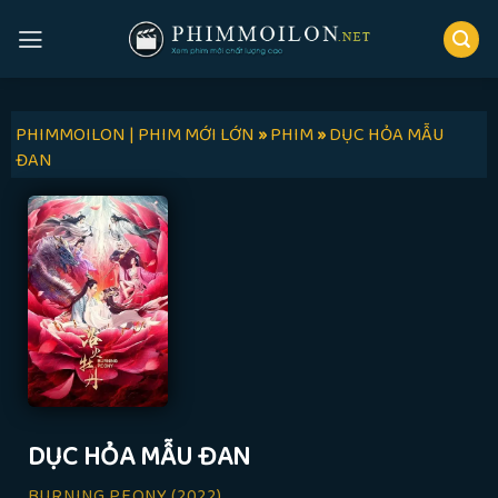
Skip
to
content
PHIMMOILON | PHIM MỚI LỚN
»
PHIM
»
DỤC HỎA MẪU
ĐAN
DỤC HỎA MẪU ĐAN
BURNING PEONY
(2022)