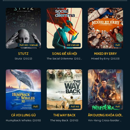
Full HD - Vietsub
HD Vietsub
Full
STUTZ
SONG ĐỀ XÃ HỘI
MIXED BY ERRY
Stutz (2022)
The Social Dilemma (2020)
Mixed by Erry (2023)
Full
Full HD
Full
CÁ VOI LƯNG GÙ
THE WAY BACK
ÂM DƯƠNG KHÓA GIỚI NHÂN
Humpback Whales (2015)
The Way Back (2010)
Yin-Yang Cross-border Person (2023)