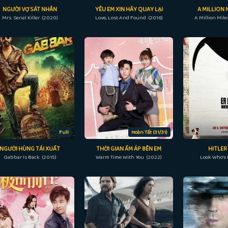
NGƯỜI VỢ SÁT NHÂN
YÊU EM XIN HÃY QUAY LẠI
A MILLION 
Mrs. Serial Killer (2020)
Love, Lost And Found (2016)
A Million Mil
Full
Hoàn Tất (31/31)
NGƯỜI HÙNG TÁI XUẤT
THỜI GIAN ẤM ÁP BÊN EM
HITLER
Gabbar Is Back (2015)
Warm Time With You (2022)
Look Who's 