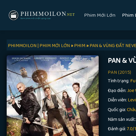
Skip
to
Phim Mới Lớn
Phim 
content
PHIMMOILON | PHIM MỚI LỚN
»
PHIM
»
PAN & VÙNG ĐẤT NEV
PAN & V
PAN
(2015)
Tình trạng:
Fu
Đạo diễn:
Joe 
Diễn viên:
Levi
Quốc gia:
Châ
Năm sản xuất
Đánh giá:
7.0/