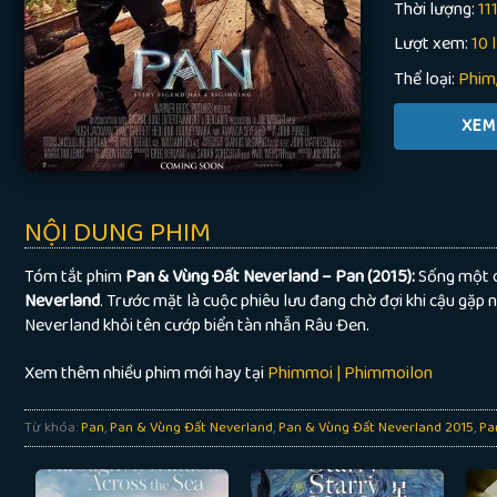
Thời lượng:
11
Lượt xem:
10 
Thể loại:
Phim
NỘI DUNG PHIM
Tóm tắt phim
Pan & Vùng Đất Neverland – Pan (2015):
Sống một cu
Neverland
. Trước mặt là cuộc phiêu lưu đang chờ đợi khi cậu gặp 
Neverland khỏi tên cướp biển tàn nhẫn Râu Đen.
Xem thêm nhiều phim mới hay tại
Phimmoi | Phimmoilon
Từ khóa:
Pan
,
Pan & Vùng Đất Neverland
,
Pan & Vùng Đất Neverland 2015
,
Pa