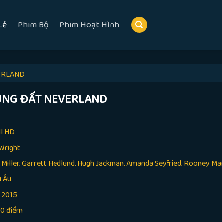
Lẻ
Phim Bộ
Phim Hoạt Hình
ERLAND
ÙNG ĐẤT NEVERLAND
ll HD
Wright
 Miller, Garrett Hedlund, Hugh Jackman, Amanda Seyfried, Rooney Mara
u Âu
:
2015
10 điểm