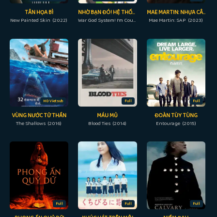
TÂN HỌA BÌ
NHỜ BẠN ĐÓ! HỆ THỐNG CHIẾN THẦN
MAE MARTIN: NHỰA CÂY
New Painted Skin (2022)
War God System! I’m Counting On You! (2022)
Mae Martin: SAP (2023)
HD Vietsub
Full
Full
VÙNG NƯỚC TỬ THẦN
MÁU MỦ
ĐOÀN TÙY TÙNG
The Shallows (2016)
Blood Ties (2014)
Entourage (2015)
Full
Full
Full