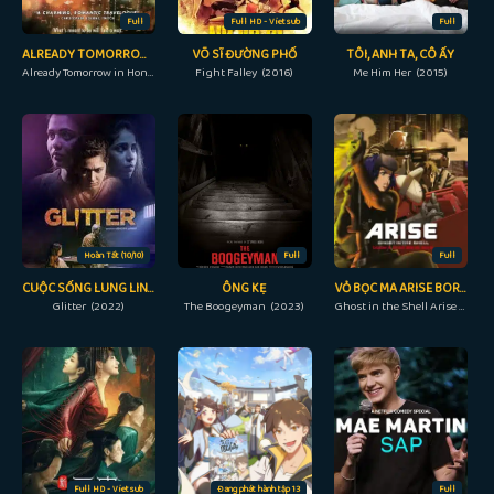
Full
Full HD - Vietsub
Full
ALREADY TOMORROW IN HONG KONG
VÕ SĨ ĐƯỜNG PHỐ
TÔI, ANH TA, CÔ ẤY
Already Tomorrow in Hong Kong (2015)
Fight Falley (2016)
Me Him Her (2015)
Hoàn Tất (10/10)
Full
Full
CUỘC SỐNG LUNG LINH
ÔNG KẸ
VỎ BỌC MA ARISE BORDER: 4 MA ĐƠN ĐỘC
Glitter (2022)
The Boogeyman (2023)
Ghost in the Shell Arise - Border 4: Ghost Stands Alone (2014)
Full HD - Vietsub
Đang phát hành tập 13
Full