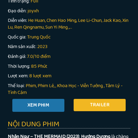
Tình trạng:
Full
Đạo diễn:
joyxh
Diễn viên:
He Huan, Chen Hao Ming, Lee Li-Chun, Jack Kao, Xin
Lu, Ren Qingnamu, Sun Yi Ming ,...
Quốc gia:
Trung Quốc
Năm sản xuất:
2023
Đánh giá:
7.0/10 điểm
Thời lượng:
85 Phút
Lượt xem:
8 lượt xem
Thể loại:
Phim
Phim Lẻ
,
Khoa Học - Viễn Tưởng
,
Tâm Lý -
Tình Cảm
TRAILER
NỘI DUNG PHIM
Nhân Ngư – THE MERMAID (2023)
:
Hướng Dương
là chàng