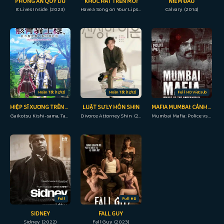
PHONG ẤN QUỶ DỮ
KHÚC HÁT TRÊN MÔI
NIỀM ĐAU
It Lives Inside (2023)
Have a Song on Your Lips (2015)
Calvary (2014)
Hoàn Tất (12/12)
Hoàn Tất (12/12)
Full HD Vietsub
HIỆP SĨ XƯƠNG TRÊN ĐƯỜNG DU HÀNH ĐẾN THẾ GIỚI KHÁC
LUẬT SƯ LY HÔN SHIN
MAFIA MUMBAI: CẢNH SÁT VÀ THẾ GIỚI NGẦM
Gaikotsu Kishi-sama, Tadaima Isekai e Odekakechuu, Skeleton Knight in Another World (2022)
Divorce Attorney Shin (2023)
Mumbai Mafia: Police vs The Underworld (2023)
Full
Full HD
SIDNEY
FALL GUY
Sidney (2022)
Fall Guy (2023)