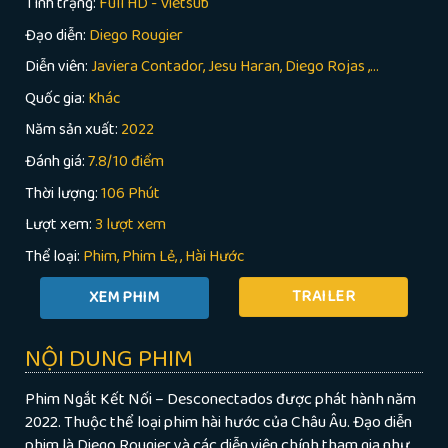
Tình trạng:
Full HD - Vietsub
Đạo diễn:
Diego Rougier
Diễn viên:
Javiera Contador, Jesu Haran, Diego Rojas ,...
Quốc gia:
Khác
Năm sản xuất:
2022
Đánh giá:
7.8/10 điểm
Thời lượng:
106 Phút
Lượt xem:
3 lượt xem
Thể loại:
Phim
Phim Lẻ
,
Hài Hước
TRAILER
NỘI DUNG PHIM
Phim Ngắt Kết Nối – Desconectados được phát hành năm
2022. Thuộc thể loại phim hài hước của Châu Âu. Đạo diễn
phim là Diego Rougier và các diễn viên chính tham gia như