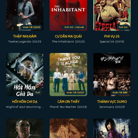
Hoàn Tất (32/32)
Full HD - Vietsub
Full HD
THẬP NHỊ ĐÀM
CƯ DÂN MA QUÁI
PHI VỤ 26
Twelve Legends (2021)
The Inhabitant (2022)
Special 26 (2013)
Full
Hoàn Tất (32/32)
Hoàn Tất (8/8)
HỒI HỒN CHI DẠ
CẢM ƠN THẦY
THÁNH VỰC SUMO
Night of soul returning (2023)
Thank You Teacher (2023)
Sanctuary (2023)