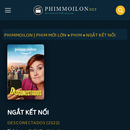
Skip
to
content
PHIMMOILON | PHIM MỚI LỚN
»
PHIM
»
NGẮT KẾT NỐI
NGẮT KẾT NỐI
DESCONECTADOS
(2022)