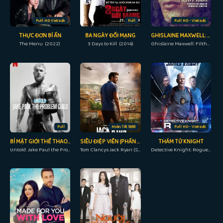
Full HD Vietsub
Full
Full HD - Vietsub
THỰC ĐƠN BÍ ẨN
BA NGÀY ĐỔI MẠNG
GHISLAINE MAXWELL: GIÀU CÓ VÀ ĐỒI BẠI
The Menu (2022)
3 Days to Kill (2014)
Ghislaine Maxwell: Filthy Rich (2022)
Full
Hoàn Tất (8/8)
Full HD - Vietsub
BÍ MẬT GIỚI THỂ THAO: JAKE PAUL, ĐỨA TRẺ NGỖ NGHỊCH
SIÊU ĐIỆP VIÊN (PHẦN 2)
THÁM TỬ KNIGHT
Untold: Jake Paul the Problem Child (20023)
Tom Clancys Jack Ryan (Season 2) (2022)
Detective Knight: Rogue (2022)