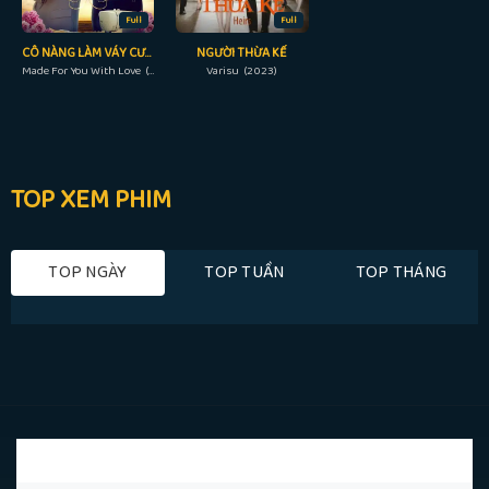
Full
Full
CÔ NÀNG LÀM VÁY CƯỚI
NGƯỜI THỪA KẾ
Made For You With Love (2019)
Varisu (2023)
TOP XEM PHIM
TOP NGÀY
TOP TUẦN
TOP THÁNG