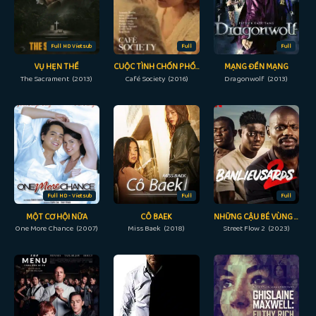
Full HD Vietsub
Full
Full
VỤ HẸN THỀ
CUỘC TÌNH CHỐN PHỒN HOA
MẠNG ĐỀN MẠNG
The Sacrament (2013)
Café Society (2016)
Dragonwolf (2013)
Full HD - Vietsub
Full
Full
MỘT CƠ HỘI NỮA
CÔ BAEK
NHỮNG CẬU BÉ VÙNG NGOẠI Ô 2
One More Chance (2007)
Miss Baek (2018)
Street Flow 2 (2023)