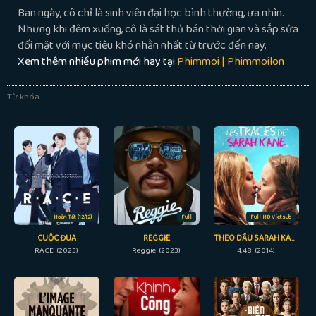
Ban ngày, cô chỉ là sinh viên đại học bình thường, ưa nhìn.
Nhưng khi đêm xuống, cô là sát thủ bán thời gian và sắp sửa
đối mặt với mục tiêu khó nhằn nhất từ trước đến nay.
Xem thêm nhiều phim mới hay tại
Phimmoi | Phimmoilon
Từ khóa
Hoàn Tất (12/12)
Full
Full HD Vietsub
CUỘC ĐUA
REGGIE
THEO DẤU SARAH KANE
RACE (2023)
Reggie (2023)
4.48 (2014)