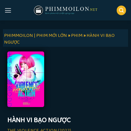
Skip
to
content
PHIMMOILON | PHIM MỚI LỚN
»
PHIM
»
HÀNH VI BẠO
NGƯỢC
HÀNH VI BẠO NGƯỢC
THE VIOLENCE ACTION
(2022)