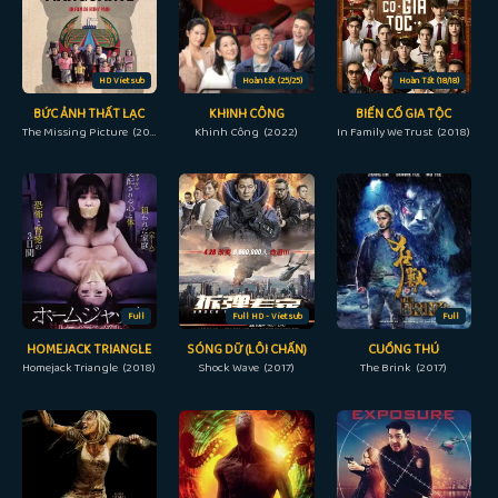
HD Vietsub
Hoàn tất (25/25)
Hoàn Tất (18/18)
BỨC ẢNH THẤT LẠC
KHINH CÔNG
BIẾN CỐ GIA TỘC
The Missing Picture (2013)
Khinh Công (2022)
In Family We Trust (2018)
Full
Full HD - Vietsub
Full
HOMEJACK TRIANGLE
SÓNG DỮ (LÔI CHẤN)
CUỒNG THÚ
Homejack Triangle (2018)
Shock Wave (2017)
The Brink (2017)