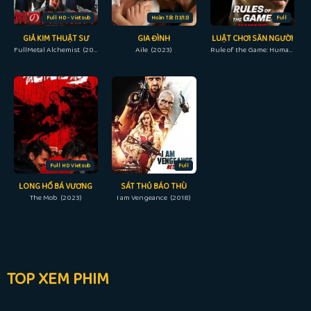
Full HD - Vietsub
Hoàn Tất (13/13)
Full
GIẢ KIM THUẬT SƯ
GIA ĐÌNH
LUẬT CHƠI SĂN NGƯỜI
FullMetal Alchemist (2017)
Aile (2023)
Rule of the Game: Human Hunting (2021)
Full HD Vietsub
Full
LONG HỔ BÁ VƯƠNG
SÁT THỦ BÁO THÙ
The Mob (2023)
I am Vengeance (2018)
TOP XEM PHIM