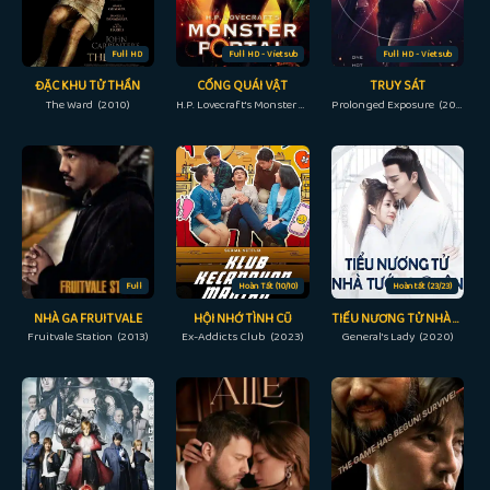
Full HD
Full HD - Vietsub
Full HD - Vietsub
ĐẶC KHU TỬ THẦN
CỔNG QUÁI VẬT
TRUY SÁT
The Ward (2010)
H.P. Lovecraft's Monster Portal (2022)
Prolonged Exposure (2018)
Full
Hoàn Tất (10/10)
Hoàn tất (23/23)
NHÀ GA FRUITVALE
HỘI NHỚ TÌNH CŨ
TIỂU NƯƠNG TỬ NHÀ TƯỚNG QUÂN
Fruitvale Station (2013)
Ex-Addicts Club (2023)
General's Lady (2020)