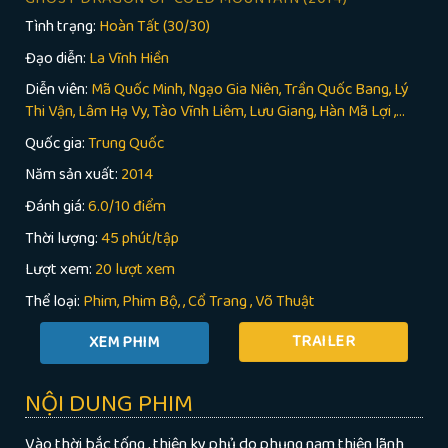
Tình trạng:
Hoàn Tất (30/30)
Đạo diễn:
La Vĩnh Hiền
Diễn viên:
Mã Quốc Minh, Ngạo Gia Niên, Trần Quốc Bang, Lý
Thi Vận, Lâm Hạ Vy, Tào Vĩnh Liêm, Lưu Giang, Hàn Mã Lợi ,...
Quốc gia:
Trung Quốc
Năm sản xuất:
2014
Đánh giá:
6.0/10 điểm
Thời lượng:
45 phút/tập
Lượt xem:
20 lượt xem
Thể loại:
Phim
Phim Bộ
,
Cổ Trang
,
Võ Thuật
TRAILER
NỘI DUNG PHIM
Vào thời bắc tống , thiên ky phủ do phụng nam thiên lãnh