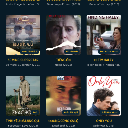
An Unforgettable Year: Summer (2023)
Broadway’s Finest (2012)
Medal of Victory (2016)
Hoàn Tất (12/12)
HD Vietsub
Full HD - Vietsub
BE MINE. SUPERSTAR
TIẾNG ỒN
ĐI TÌM HALEY
Be Mine. Superstar (2023)
Noise (2022)
Taken Back: Finding Haley (2012)
Full
Hoàn Tất (6/6)
Full HD Vietsub
TÌNH YÊU ĐÃ LÃNG QUÊN
ĐƯỜNG CÙNG XA LỘ
ONLY YOU
Forgotten Love (2023)
Dead End (2022)
Only You (2018)