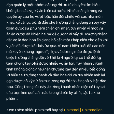
đạo quản lý một nhóm các người ưu tú chuyên tìm hiểu
thông tin các vụ kỳ án trên cả nước. Nhiều năng lượng và
quyền uy của họ vượt bậc hẳn đối chiếu với các nha môn
khác kể cả lục bộ. đi đầu chu trường thắng dũng trí tuy vậy
toàn được sư phụ nam thiên ghi nhận, tuy nhiên vì một vụ
án ăn cướp đã khiến hai sư đệ đường ai nấy đi. Trường thắng
dắt vợ là đào hoa ẩn giang hồ gần một thập niên cho đến khi
vụ án đã được kết lại vừa qua. Vì nam thiên tuổi đã cao nên
mã xuyên khung , ngưu đại lực và dương mão được lệnh
triệu trường thắng dội về, thế là 4 người lại có thể đồntg
tâm chung tay phá được nhiều vụ án lớn. Tuy nhiên vì tính
tình không giống nhau nên thường xảy đến nhiều bất đồng.
Vì hiểu sai trường thanh và đào hoa rời xa tuy nhiên anh lại
gặp được cô kỳ nữ ân mi nương người có vẻ ngoài y hệt đào
hoa. Cũng trong lúc này , trường thanh nhân diện có tay sai
của bọn kim quốc ẩn náo trong thiên ky phủ , tặc ta khó
phân …
Xem thêm nhiều phim mới hay tại
Phimmoi | Phimmoilon