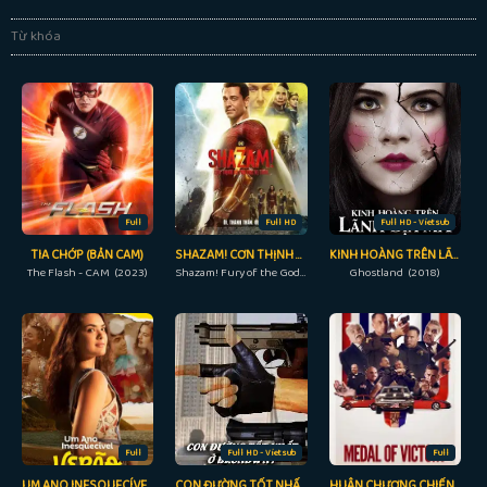
Từ khóa
Full
Full HD
Full HD - Vietsub
TIA CHỚP (BẢN CAM)
SHAZAM! CƠN THỊNH NỘ CỦA CÁC VỊ THẦN
KINH HOÀNG TRÊN LÃNH ĐỊA MA
The Flash - CAM (2023)
Shazam! Fury of the Gods (2023)
Ghostland (2018)
Full
Full HD - Vietsub
Full
UM ANO INESQUECÍVEL: VERÃO
CON ĐƯỜNG TỐT NHẤT Ở BROADWAY
HUÂN CHƯƠNG CHIẾN THẮNG