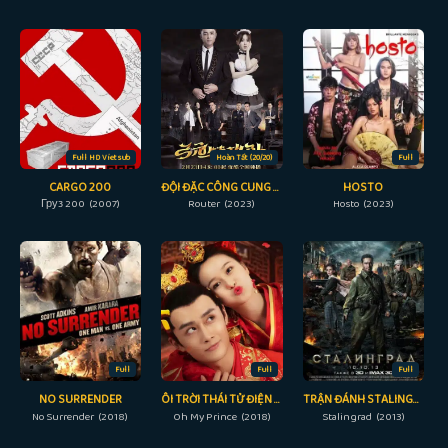
Full HD Vietsub
Hoàn Tất (20/20)
Full
CARGO 200
ĐỘI ĐẶC CÔNG CUNG NGUYÊN
HOSTO
Груз 200 (2007)
Router (2023)
Hosto (2023)
Full
Full
Full
NO SURRENDER
ÔI TRỜI THÁI TỬ ĐIỆN HẠ CỦA TÔI
TRẬN ĐÁNH STALINGRAD
No Surrender (2018)
Oh My Prince (2018)
Stalingrad (2013)