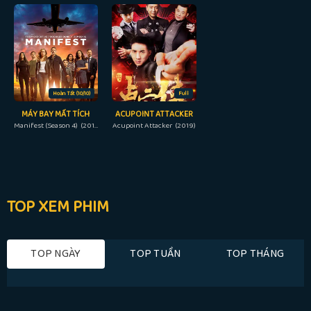
Hoàn Tất (10/10)
Full
MÁY BAY MẤT TÍCH
ACUPOINT ATTACKER
Manifest (Season 4) (2018)
Acupoint Attacker (2019)
TOP XEM PHIM
TOP NGÀY
TOP TUẦN
TOP THÁNG