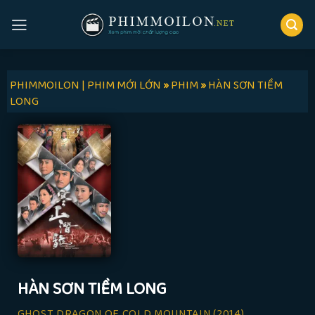
Skip
to
content
PHIMMOILON | PHIM MỚI LỚN
»
PHIM
»
HÀN SƠN TIỀM
LONG
HÀN SƠN TIỀM LONG
GHOST DRAGON OF COLD MOUNTAIN
(2014)