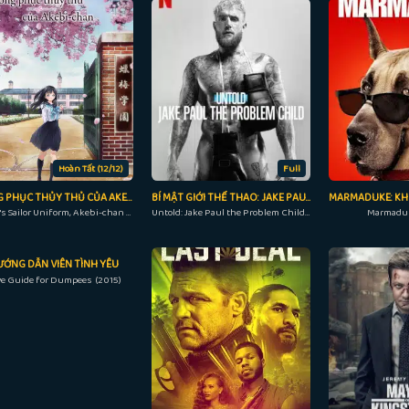
Hoàn Tất (12/12)
Full
ĐỒNG PHỤC THỦY THỦ CỦA AKEBI
BÍ MẬT GIỚI THỂ THAO: JAKE PAUL, ĐỨA TRẺ NGỖ NGHỊCH
Akebi's Sailor Uniform, Akebi-chan no Sailor Fuku (2022)
Untold: Jake Paul the Problem Child (20023)
Marmaduk
ƯỚNG DẪN VIÊN TÌNH YÊU
ve Guide for Dumpees (2015)