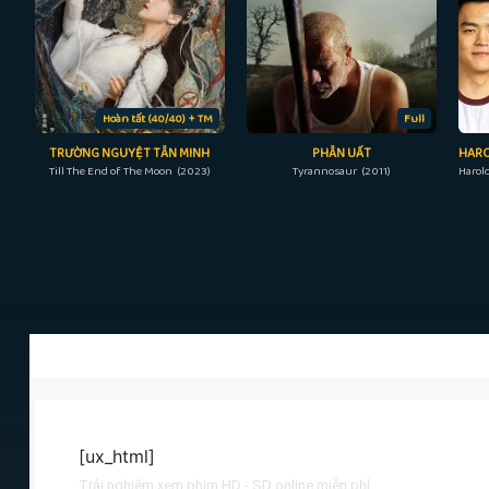
Hoàn tất (40/40) + TM
Full
TRƯỜNG NGUYỆT TẪN MINH
PHẪN UẤT
Till The End of The Moon (2023)
Tyrannosaur (2011)