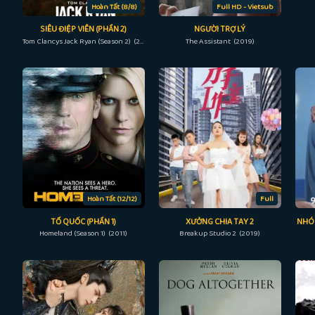
Hoàn Tất (8/8)
Full HD - Vietsub
SIÊU ĐIỆP VIÊN (PHẦN 2)
NGƯỜI TRỢ LÝ
Tom Clancys Jack Ryan (Season 2) (2022)
The Assistant (2019)
Hoàn Tất (12/12)
Full
TỔ QUỐC (PHẦN 1)
XƯỞNG CHIA TAY 2
NHÓ
Homeland (Season 1) (2011)
Breakup Studio 2 (2019)