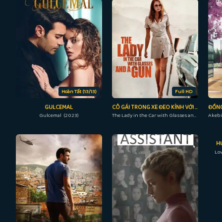
Hoàn Tất (13/13)
Full HD
GULCEMAL
CÔ GÁI TRONG XE ĐEO KÍNH VỚI KHẨU SÚNG
Gulcemal (2023)
The Lady in the Car with Glasses and a Gun (2015)
H
Lo