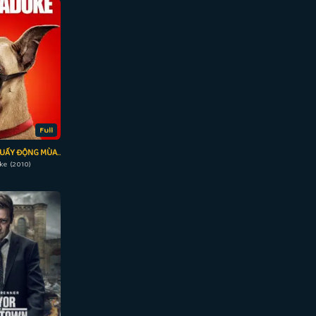
Full
MARMADUKE: KHUẤY ĐỘNG MÙA HÈ
e (2010)