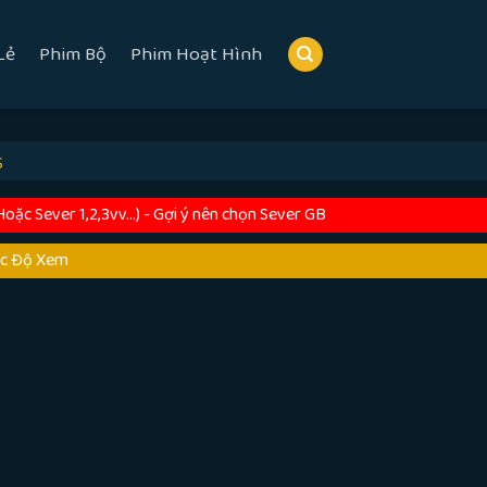
Lẻ
Phim Bộ
Phim Hoạt Hình
S
c Sever 1,2,3vv...) - Gợi ý nên chọn Sever GB
ốc Độ Xem