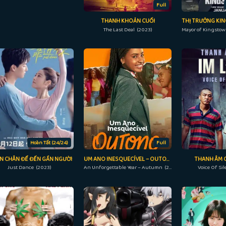
Full
THANH KHOẢN CUỐI
The Last Deal (2023)
Hoàn Tất (24/24)
Full
N CHÂN ĐỂ ĐẾN GẦN NGƯỜI
UM ANO INESQUECÍVEL – OUTONO
THANH ÂM C
Just Dance (2023)
An Unforgettable Year – Autumn (2023)
Voice Of Si