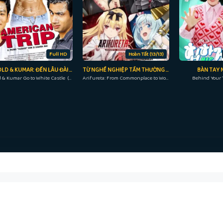
Full HD
Hoàn Tất (13/13)
HAROLD & KUMAR: ĐẾN LÂU ĐÀI TRẮNG
TỪ NGHỀ NGHIỆP TẦM THƯỜNG TRỞ THÀNH NGƯỜI MẠNH NHẤT THẾ GIỚI – PHẦN 1
BÀN TAY 
Harold & Kumar Go to White Castle (2004)
Arifureta: From Commonplace to World's Strongest S1 (2019)
Behind Your 