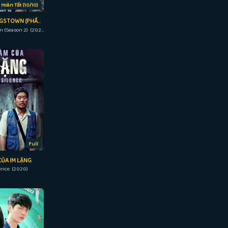
Hoàn Tất (10/10)
THỊ TRƯỞNG KINGSTOWN (PHẦN 2)
Mayor of Kingstown (Season 2) (2023)
Full
ỦA IM LẶNG
lence (2020)