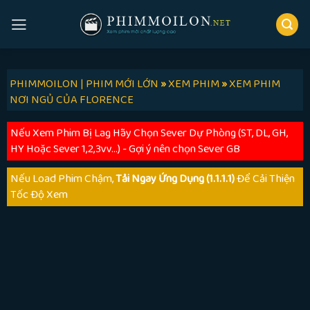
Skip
to
content
PHIMMOILON | PHIM MỚI LỚN
»
XEM PHIM
»
XEM PHIM
NƠI NGỦ CỦA FLORENCE
Nếu Xem Phim Bị Lag Hãy Chọn Sever Dự Phòng (ST, DL, GH,
HY Hoặc Sever 1,2,3vv...) - Gợi ý nên chọn Sever GB
Nếu Load Phim Chậm,
Tải Ngay Ứng Dụng (1.1.1.1)
Để Cải Thiện
Tốc Độ Xem