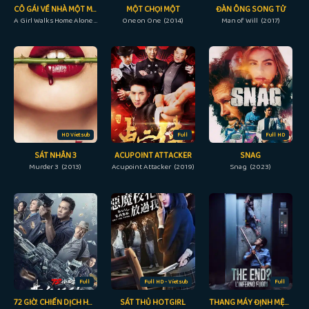
CÔ GÁI VỀ NHÀ MỘT MÌNH BAN ĐÊM
MỘT CHỌI MỘT
ĐÀN ÔNG SONG TỬ
A Girl Walks Home Alone at Night (2014)
One on One (2014)
Man of Will (2017)
HD Vietsub
Full
Full HD
SÁT NHÂN 3
ACUPOINT ATTACKER
SNAG
Murder 3 (2013)
Acupoint Attacker (2019)
Snag (2023)
Full
Full HD - Vietsub
Full
72 GIỜ: CHIẾN DỊCH HOÀNG KIM
SÁT THỦ HOTGIRL
THANG MÁY ĐỊNH MỆNH