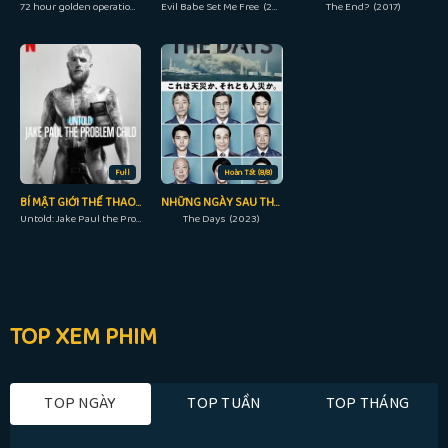
72 hour golden operation (2023)
Evil Babe Set Me Free (2018)
The End? (2017)
Full
Hoàn Tất (8/8)
BÍ MẬT GIỚI THỂ THAO: JAKE PAUL, ĐỨA TRẺ NGỖ NGHỊCH
NHỮNG NGÀY SAU THẢM HỌA
Untold: Jake Paul the Problem Child (20023)
The Days (2023)
TOP XEM PHIM
TOP NGÀY
TOP TUẦN
TOP THÁNG