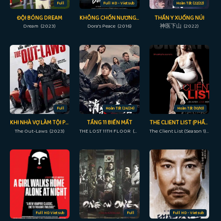
Full
Full HD - Vietsub
Hoàn Tất (22/22)
ĐỘI BÓNG DREAM
KHÔNG CHỐN NƯƠNG THÂN
THẦN Y XUỐNG NÚI
Dream (2023)
Dora's Peace (2016)
神医下山 (2022)
Full
Hoàn Tất (24/24)
Hoàn Tất (10/10)
KHI NHÀ VỢ LÀM TỘI PHẠM
TẦNG 11 BIẾN MẤT
THE CLIENT LIST (PHẦN 1)
The Out-Laws (2023)
THE LOST 11TH FLOOR (2023)
The Client List (Season 1) (2012)
Full HD Vietsub
Full
Full HD - Vietsub