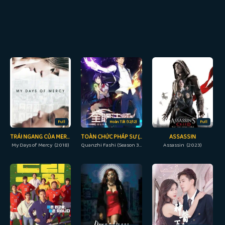
Full
Hoàn Tất (12/12)
Full
TRÁI NGANG CỦA MERCY
TOÀN CHỨC PHÁP SƯ (PHẦN 3)
ASSASSIN
My Days of Mercy (2018)
Quanzhi Fashi (Season 3) (2018)
Assassin (2023)