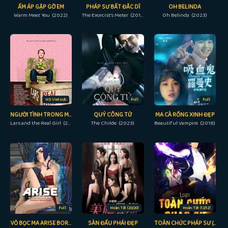
ẤM ÁP GẶP GỠ EM
PHÁP SƯ BẤT ĐẮC DĨ
OH BELINDA
Warm Meet You (2022)
The Exorcist's Meter (2017)
Oh Belinda (2023)
HD Vietsub
Full
Full
NGƯỜI TÌNH TRONG MỘNG
QUÝ CÔNG TỬ
MA CÀ RỒNG XINH ĐẸP
Lars and the Real Girl (2007)
The Childe (2023)
Beautiful Vampire (2018)
Full
Hoàn Tất (20/20)
Hoàn Tất (12/12)
VỎ BỌC MA ARISE BORDER: 3 NƯỚC MẮT MA
SÀN ĐẤU PHÁI ĐẸP
TOÀN CHỨC PHÁP SƯ (PHẦN 1)