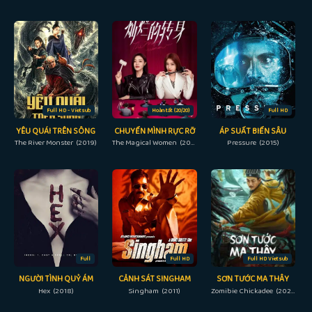
Full HD - Vietsub
Hoàn tất (20/20)
Full HD
YÊU QUÁI TRÊN SÔNG
CHUYỂN MÌNH RỰC RỠ
ÁP SUẤT BIỂN SÂU
The River Monster (2019)
The Magical Women (2023)
Pressure (2015)
Full
Full HD
Full HD Vietsub
NGƯỜI TÌNH QUỶ ÁM
CẢNH SÁT SINGHAM
SƠN TƯỚC MA THÂY
Hex (2018)
Singham (2011)
Zomibie Chickadee (2022)