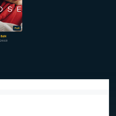
Full
 BẠN
(2022)