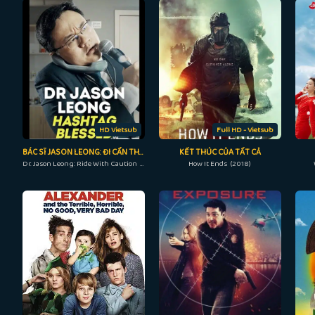
HD Vietsub
Full HD - Vietsub
BÁC SĨ JASON LEONG: ĐI CẨN THẬN
KẾT THÚC CỦA TẤT CẢ
Dr. Jason Leong: Ride With Caution (2023)
How It Ends (2018)