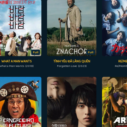
Full
Full
WHAT A MAN WANTS
TÌNH YÊU ĐÃ LÃNG QUÊN
RE/M
What a Man Wants (2018)
Forgotten Love (2023)
Re/Membe