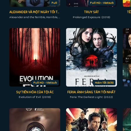
Full
Full HD - Vietsub
ALEXANDER VÀ MỘT NGÀY TỒI TỆ, KINH KHỦNG, CHÁN NẢN, BỰC BỘI
TRUY SÁT
TÊ
Alexander and the Terrible, Horrible, No Good, Very Bad Day (2014)
Prolonged Exposure (2018)
Full HD - Vietsub
Hoàn Tất (8/8)
SỰ TIẾN HÓA CỦA TỘI ÁC
FERIA: ÁNH SÁNG TĂM TỐI NHẤT
Evolution of Evil (2018)
Feria: The Darkest Light (2022)