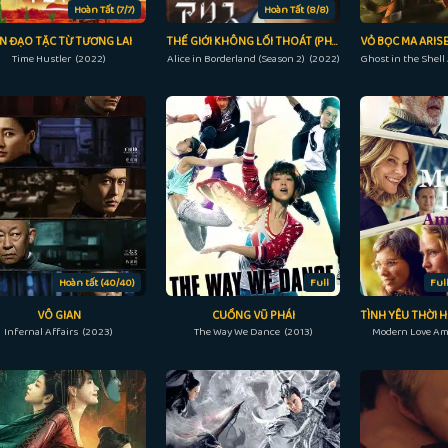
Hoàn Tất (7/7)
Hoàn Tất (8/8)
N ĐẠO TẶC TỪ TƯƠNG LAI
THẾ GIỚI KHÔNG LỐI THOÁT (PHẦN 2)
Time Hustler (2022)
Alice in Borderland (Season 2) (2022)
Hoàn tất (40/40)
Full
Ful
VÔ GIAN
CUỒNG VŨ PHÁI
Infernal Affairs (2023)
The Way We Dance (2013)
Modern Love Am