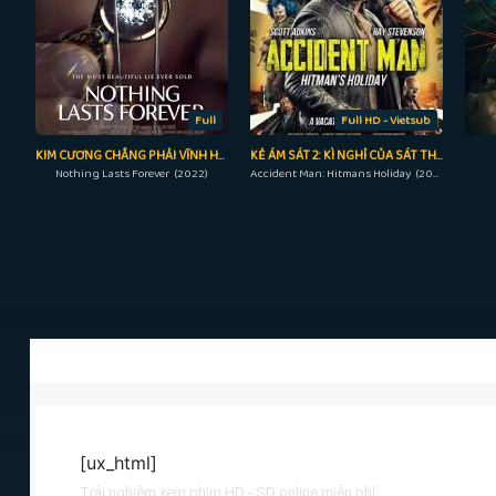
Full
Full HD - Vietsub
KIM CƯƠNG CHẲNG PHẢI VĨNH HẰNG
KẺ ÁM SÁT 2: KÌ NGHỈ CỦA SÁT THỦ
Nothing Lasts Forever (2022)
Accident Man: Hitmans Holiday (2022)