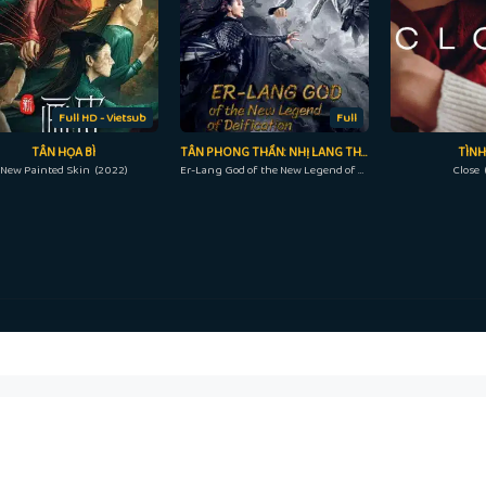
Full HD - Vietsub
Full
TÂN HỌA BÌ
TÂN PHONG THẦN: NHỊ LANG THẦN
TÌNH
New Painted Skin (2022)
Er-Lang God of the New Legend of Deification (2023)
Close 