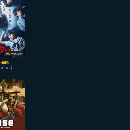
HD Vietsub
EMBER
r (8/10)