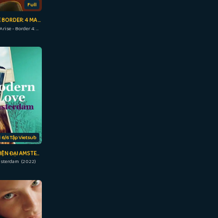
Full
VỎ BỌC MA ARISE BORDER: 4 MA ĐƠN ĐỘC
Ghost in the Shell Arise - Border 4: Ghost Stands Alone (2014)
l 6/6 Tập Vietsub
TÌNH YÊU THỜI HIỆN ĐẠI AMSTERDAM
sterdam (2022)