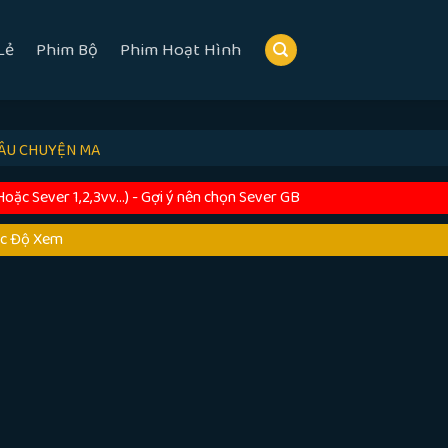
Lẻ
Phim Bộ
Phim Hoạt Hình
ÂU CHUYỆN MA
c Sever 1,2,3vv...) - Gợi ý nên chọn Sever GB
ốc Độ Xem