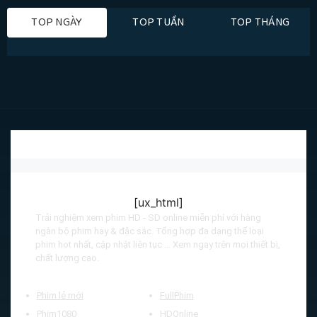
TOP NGÀY
TOP TUẦN
TOP THÁNG