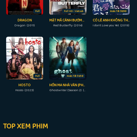
Full
Full HD - Vietsub
Hoàn Tất (16/16)
DRAGON
MẬT MÃ CÁNH BƯỚM ĐỎ
CÓ LẼ ANH KHÔNG THỂ YÊU EM
Dragon (2011)
Red Butterfly (2014)
I don't Love you Yet (2019)
Full
Hoàn Tất (13/13)
HOSTO
HỒN MA NHÀ VĂN (PHẦN 2)
Hosto (2023)
Ghostwriter (Season 2) (2020)
TOP XEM PHIM