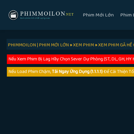
Skip
to
Phim Mới Lớn
Phim 
content
PHIMMOILON | PHIM MỚI LỚN
»
XEM PHIM
»
XEM PHIM GÃ HỀ 
Nếu Xem Phim Bị Lag Hãy Chọn Sever Dự Phòng (ST, DL, GH, HY Hoặ
Nếu Load Phim Chậm,
Tải Ngay Ứng Dụng (1.1.1.1)
Để Cải Thiện T