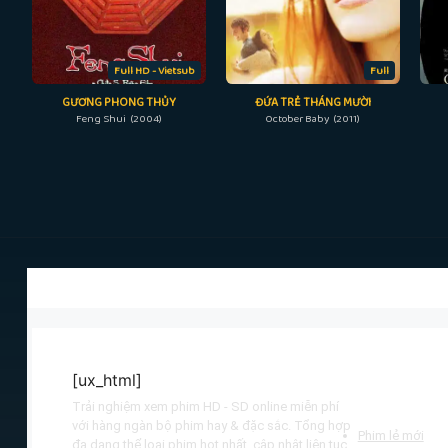
Full HD - Vietsub
Full
GƯƠNG PHONG THỦY
ĐỨA TRẺ THÁNG MƯỜI
Feng Shui (2004)
October Baby (2011)