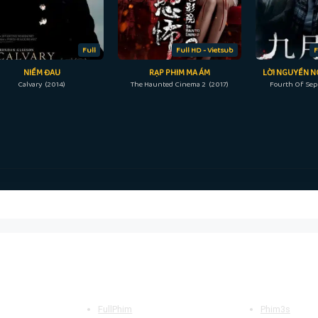
Full
Full HD - Vietsub
F
NIỀM ĐAU
RẠP PHIM MA ÁM
LỜI NGUYỀN N
Calvary (2014)
The Haunted Cinema 2 (2017)
Fourth Of Sep