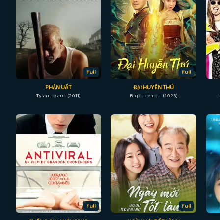
Full
Full
PHẪN UẤT
ĐẠI HUYỄN THÚ
Tyrannosaur (2011)
Big eudemon (2023)
Full
Full