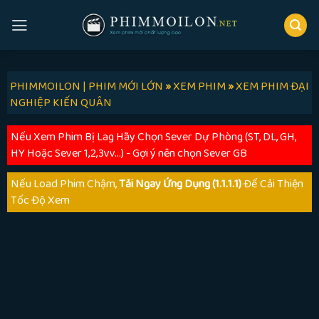
Skip
to
content
PHIMMOILON | PHIM MỚI LỚN
»
XEM PHIM
»
XEM PHIM ĐẠI
NGHIỆP KIẾN QUÂN
Nếu Xem Phim Bị Lag Hãy Chọn Sever Dự Phòng (ST, DL, GH,
HY Hoặc Sever 1,2,3vv...) - Gợi ý nên chọn Sever GB
Nếu Load Phim Chậm,
Tải Ngay Ứng Dụng (1.1.1.1)
Để Cải Thiện
Tốc Độ Xem