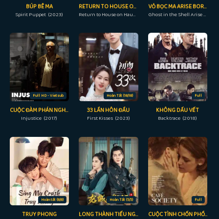
BÚP BÊ MA
RETURN TO HOUSE ON HAUNTED HILL
VỎ BỌC MA ARISE BORDER: 2 MA THÌ THẦM
Spirit Puppet (2023)
Return to House on Haunted Hill (2007)
Ghost in the Shell Arise - Border 2: Ghost Whispers (2013)
Full HD - Vietsub
Hoàn Tất (18/18)
Full
CUỘC ĐÀM PHÁN NGHẸT THỞ
33 LẦN HÔN ĐẦU
KHÔNG DẤU VẾT
Injustice (2017)
First Kisses (2023)
Backtrace (2018)
Hoàn tất (8/8)
Hoàn Tất (5/5)
Full
TRUY PHONG
LONG THÀNH TIỂU NGỖ TÁC
CUỘC TÌNH CHỐN PHỒN HOA