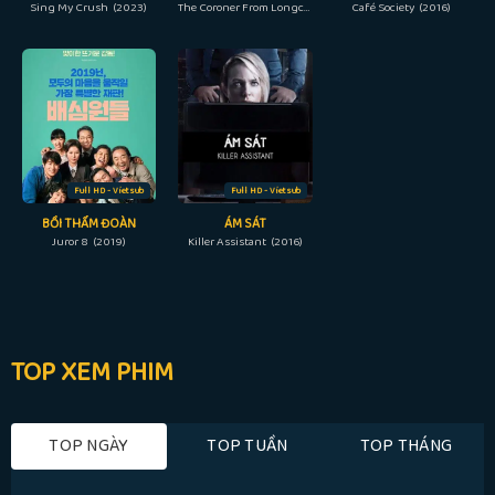
Sing My Crush (2023)
The Coroner From Longcheng (2023)
Café Society (2016)
Full HD - Vietsub
Full HD - Vietsub
BỒI THẨM ĐOÀN
ÁM SÁT
Juror 8 (2019)
Killer Assistant (2016)
TOP XEM PHIM
TOP NGÀY
TOP TUẦN
TOP THÁNG