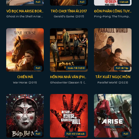
Full
Full
Vietsub
VỎ BỌC MA ARISE BORDER: 3 NƯỚC MẮT MA
TRÒ CHƠI TÌNH ÁI 2017
ĐÒN PHẢN CÔNG TUYỆT ĐỈNH
Ghost in the Shell Arise - Border 3: Ghost Tears (2014)
Gerald's Game (2017)
Ping-Pong: The Triumph (2023)
Full
Hoàn Tất (13/13)
Full 38 Tập
CHIẾN MÃ
HỒN MA NHÀ VĂN (PHẦN 1)
TÂY XUẤT NGỌC MÔN
War Horse (2011)
Ghostwriter (Season 1) (2019)
Parallel World (2023)
Full
Full HD Vietsub
Full