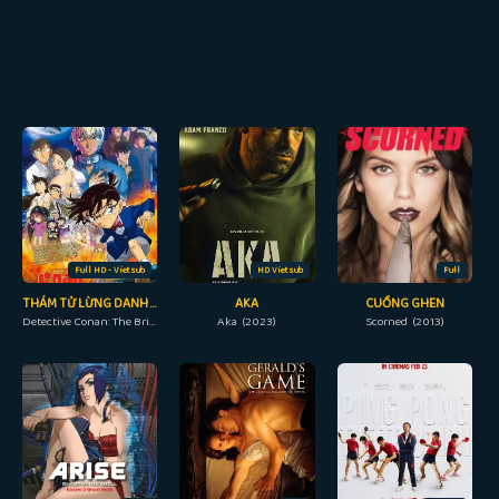
Full HD - Vietsub
HD Vietsub
Full
THÁM TỬ LỪNG DANH CONAN: NÀNG DÂU HALLOWEEN
AKA
CUỒNG GHEN
Detective Conan: The Bride of Halloween (2022)
Aka (2023)
Scorned (2013)