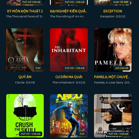
Full HD Vietsub
Full HD - Vietsub
Hoàn Tất (8/8)
KỲ MÔN ĐỘN THUẬT 2
ĐẠI NGHIỆP KIẾN QUÂN
EXCEPTION
The Thousand Faces of Dunshu 2 (2023)
The Founding of An Army (2017)
Exception (2022)
Full
Full HD - Vietsub
HD Vietsub
QUỶ ÁM
CƯ DÂN MA QUÁI
PAMELA, MỘT CHUYỆN TÌNH
Clarita (2019)
The Inhabitant (2022)
Pamela, A Love Story (2023)
Full HD - Vietsub
Full
Full HD - Vietsub