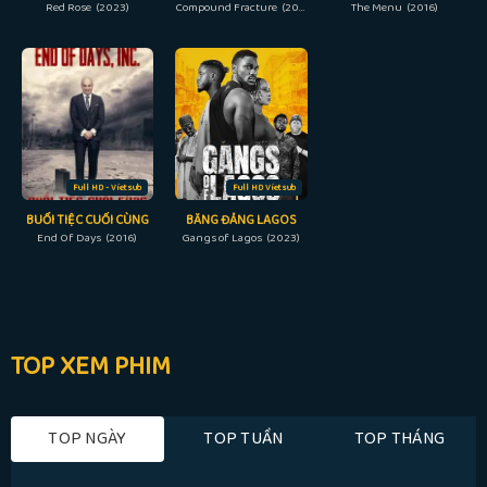
Red Rose (2023)
Compound Fracture (2013)
The Menu (2016)
Full HD - Vietsub
Full HD Vietsub
BUỔI TIỆC CUỐI CÙNG
BĂNG ĐẢNG LAGOS
End Of Days (2016)
Gangs of Lagos (2023)
TOP XEM PHIM
TOP NGÀY
TOP TUẦN
TOP THÁNG