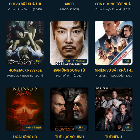
PHI VỤ BẤT KHẢ THI
ABCD
CON ĐƯỜNG TỐT NHẤT Ở BROADWAY
Crush the Skull (2015)
ABCD (2013)
Broadway’s Finest (2012)
Full
Full HD - Vietsub
Full
HOMEJACK REVERSE
ĐÀN ÔNG SONG TỬ
NHIỆM VỤ BẤT KHẢ THI 7 – NGHIỆP BÁO PHẦN 1 CAM
Homejack Reverse (2017)
Man of Will (2017)
Mission: Impossible - Dead Reckoning Part OneRAW (2023)
Hoàn Tất (8/8)
Full HD
Full
HOA HỒNG ĐỎ
THẾ LỰC VÔ HÌNH
THE MENU