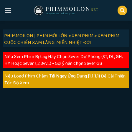
Skip
to
content
PHIMMOILON | PHIM MỚI LỚN
»
XEM PHIM
»
XEM PHIM
CUỘC CHIẾN XÂM LĂNG: MIỀN NHIỆT ĐỚI
Nếu Xem Phim Bị Lag Hãy Chọn Sever Dự Phòng (ST, DL, GH,
HY Hoặc Sever 1,2,3vv...) - Gợi ý nên chọn Sever GB
Nếu Load Phim Chậm,
Tải Ngay Ứng Dụng (1.1.1.1)
Để Cải Thiện
Tốc Độ Xem