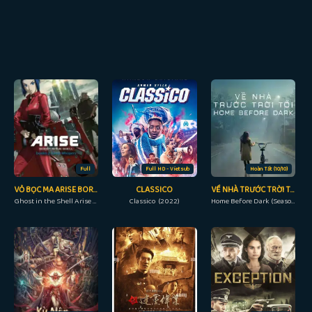
Full
Full HD - Vietsub
Hoàn Tất (10/10)
VỎ BỌC MA ARISE BORDER: 2 MA THÌ THẦM
CLASSICO
VỀ NHÀ TRƯỚC TRỜI TỐI (PHẦN 1)
Ghost in the Shell Arise - Border 2: Ghost Whispers (2013)
Classico (2022)
Home Before Dark (Season 1) (2020)