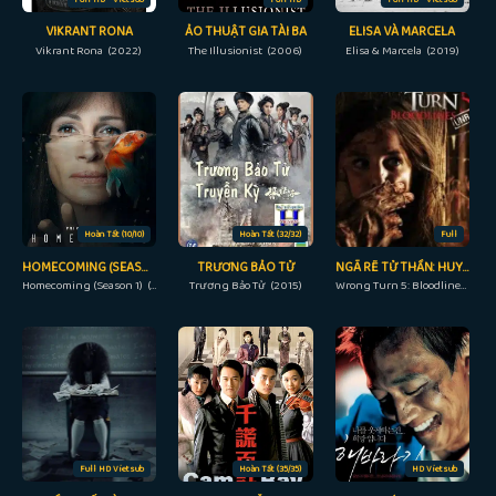
VIKRANT RONA
ẢO THUẬT GIA TÀI BA
ELISA VÀ MARCELA
Vikrant Rona (2022)
The Illusionist (2006)
Elisa & Marcela (2019)
Hoàn Tất (10/10)
Hoàn Tất (32/32)
Full
HOMECOMING (SEASON 1)
TRƯƠNG BẢO TỬ
NGÃ RẼ TỬ THẦN: HUYẾT THỐNG
Homecoming (Season 1) (2018)
Trương Bảo Tử (2015)
Wrong Turn 5: Bloodlines (2012)
Full HD Vietsub
Hoàn Tất (35/35)
HD Vietsub