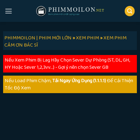
Skip
to
content
PHIMMOILON | PHIM MỚI LỚN
»
XEM PHIM
»
XEM PHIM
CẢM ƠN BÁC SĨ
Nếu Xem Phim Bị Lag Hãy Chọn Sever Dự Phòng (ST, DL, GH,
HY Hoặc Sever 1,2,3vv...) - Gợi ý nên chọn Sever GB
Nếu Load Phim Chậm,
Tải Ngay Ứng Dụng (1.1.1.1)
Để Cải Thiện
Tốc Độ Xem