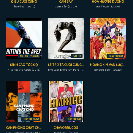
ĐIỀU CUỐI CÙNG
CẠM BẪY
HOA HƯỚNG DƯƠNG
The Final (2010)
Cạm Bẫy (2007)
Sunflower (2006)
Full HD - Vietsub
Full HD
Hoàn Tất (8/8)
ĐỈNH CAO TỐC ĐỘ
LỄ TRỪ TÀ CUỐI CÙNG: PHẦN 2
HOÀNG KIM VẠN LƯỢNG
Hitting the Apex (2015)
The Last Exorcism Part II (2013)
Golden Bowl (2023)
Hoàn Tất (10/10)
Hoàn Tất (8/8)
CĂN PHÒNG CHẬT CHỘI
CHAVORRUCOS
The Crowded Room (2023)
Manchild (2023)