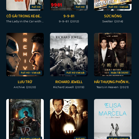
Full HD
Full HD
Full HD - Vietsub
CÔ GÁI TRONG XE ĐEO KÍNH VỚI KHẨU SÚNG
9-9-81
SỨC NÓNG
The Lady in the Car with Glasses and a Gun (2015)
9-9-81 (2012)
Swelter (2014)
Full HD - Vietsub
Full HD Vietsub
Hoàn Tất (41/41)
LƯU TRỮ
RICHARD JEWELL
HẢI THƯỢNG PHỒN HOA
Archive (2020)
Richard Jewell (2019)
Tears in Heaven (2021)
Full HD - Vietsub
Full HD
Full HD - Vietsub