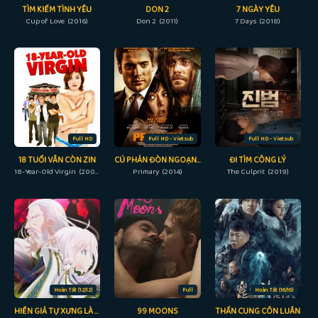
TÌM KIẾM TÌNH YÊU
DON 2
7 NGÀY YÊU
Cup of Love (2016)
Don 2 (2011)
7 Days (2018)
Full HD
Full HD - Vietsub
Full HD - Vietsub
18 TUỔI VẪN CÒN ZIN
CÚ PHẢN ĐÒN NGOẠN MỤC
ĐI TÌM CÔNG LÝ
18-Year-Old Virgin (2009)
Primary (2014)
The Culprit (2019)
Hoàn Tất (12/12)
Full
Hoàn Tất (16/16)
HIỀN GIẢ TỰ XƯNG LÀ ĐỒ ĐỆ HIỀN GIẢ TẠI DỊ GIỚI
99 MOONS
THẦN CUNG CÔN LUÂN