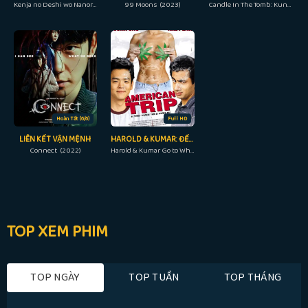
Kenja no Deshi wo Nanoru Kenja, She Professed Herself Pupil of the Wise Man (2022)
99 Moons (2023)
Candle In The Tomb: Kunlun Tomb (2022)
Hoàn Tất (6/6)
Full HD
LIÊN KẾT VẬN MỆNH
HAROLD & KUMAR: ĐẾN LÂU ĐÀI TRẮNG
Connect (2022)
Harold & Kumar Go to White Castle (2004)
TOP XEM PHIM
TOP NGÀY
TOP TUẦN
TOP THÁNG