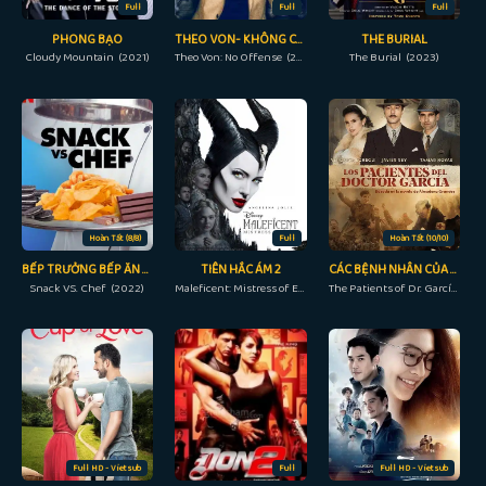
Full
Full
Full
PHONG BẠO
THEO VON- KHÔNG CÓ Ý XÚC PHẠM
THE BURIAL
Cloudy Mountain (2021)
Theo Von: No Offense (2016)
The Burial (2023)
Hoàn Tất (8/8)
Full
Hoàn Tất (10/10)
BẾP TRƯỞNG BẾP ĂN VẶT
TIÊN HẮC ÁM 2
CÁC BỆNH NHÂN CỦA BÁC SĨ GARCÍA
Snack VS. Chef (2022)
Maleficent: Mistress of Evil (2019)
The Patients of Dr. García (2023)
Full HD - Vietsub
Full
Full HD - Vietsub