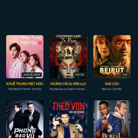
Hoàn tất (20/20)
Full HD
Full
KHUÊ TRUNG MẬT HỮU
HOÀNG HÀ DỊ VĂN LỤC
GIẢI CỨU
The Best Friend (2023)
Mysterious Case In River (2023)
Beirut (2018)