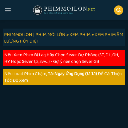
Skip
to
content
PHIMMOILON | PHIM MỚI LỚN
»
XEM PHIM
»
XEM PHIM ÂM
LƯỢNG HỦY DIỆT
Nếu Xem Phim Bị Lag Hãy Chọn Sever Dự Phòng (ST, DL, GH,
HY Hoặc Sever 1,2,3vv...) - Gợi ý nên chọn Sever GB
Nếu Load Phim Chậm,
Tải Ngay Ứng Dụng (1.1.1.1)
Để Cải Thiện
Tốc Độ Xem