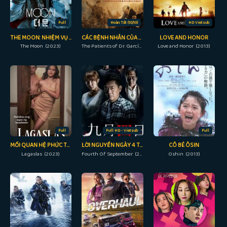
Full
Hoàn Tất (10/10)
HD Vietsub
THE MOON: NHIỆM VỤ CUỐI CÙNG
CÁC BỆNH NHÂN CỦA BÁC SĨ GARCÍA
LOVE AND HONOR
The Moon (2023)
The Patients of Dr. García (2023)
Love and Honor (2013)
Full
Full HD - Vietsub
Full
MỐI QUAN HỆ PHỨC TẠP
LỜI NGUYỀN NGÀY 4 THÁNG 9
CÔ BÉ ÔSIN
Lagaslas (2023)
Fourth Of September (2018)
Oshin (2013)