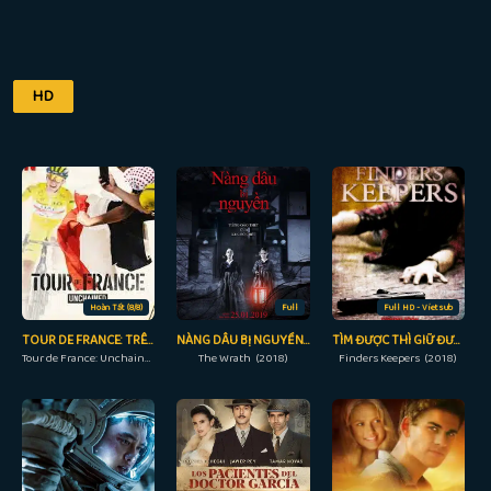
HD
Hoàn Tất (8/8)
Full
Full HD - Vietsub
TOUR DE FRANCE: TRÊN TỪNG DẶM ĐƯỜNG
NÀNG DÂU BỊ NGUYỀN RỦA
TÌM ĐƯỢC THÌ GIỮ ĐƯỢC
Tour de France: Unchained (2023)
The Wrath (2018)
Finders Keepers (2018)