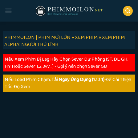
Skip
to
content
PHIMMOILON | PHIM MỚI LỚN
»
XEM PHIM
»
XEM PHIM
ALPHA: NGƯỜI THỦ LĨNH
Nếu Xem Phim Bị Lag Hãy Chọn Sever Dự Phòng (ST, DL, GH,
HY Hoặc Sever 1,2,3vv...) - Gợi ý nên chọn Sever GB
Nếu Load Phim Chậm,
Tải Ngay Ứng Dụng (1.1.1.1)
Để Cải Thiện
Tốc Độ Xem