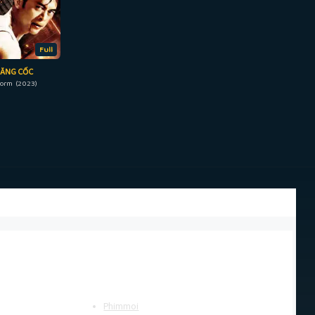
Full
BĂNG CỐC
orm (2023)