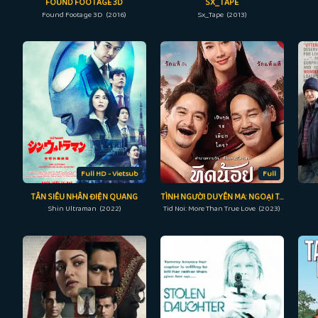
FOUND FOOTAGE 3D
SX_TAPE
Found Footage 3D (2016)
Sx_Tape (2013)
Full HD - Vietsub
Full
TÂN SIÊU NHÂN ĐIỆN QUANG
TÌNH NGƯỜI DUYÊN MA: NGOẠI TRUYỆN
Shin Ultraman (2022)
Tid Noi: More Than True Love (2023)