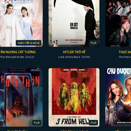
Hoàn Tất (24/24)
Full
TÂN NƯƠNG CÁT TƯỜNG
HITLER TRỞ VỀ
THỰC ĐƠ
The Blessed Bride (2022)
Look Who's Back (2015)
The Men
Full
Full