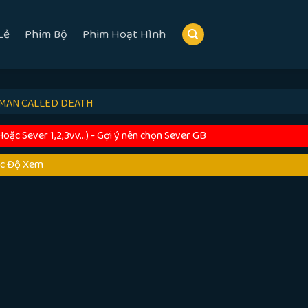
Lẻ
Phim Bộ
Phim Hoạt Hình
 MAN CALLED DEATH
c Sever 1,2,3vv...) - Gợi ý nên chọn Sever GB
ốc Độ Xem