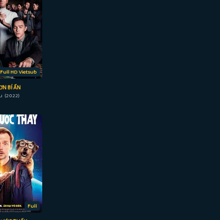
Full HD Vietsub
N BÍ ẨN
u (2022)
Full