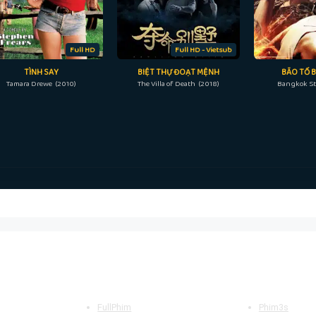
Full HD
Full HD - Vietsub
TÌNH SAY
BIỆT THỰ ĐOẠT MỆNH
BÃO TỐ 
Tamara Drewe (2010)
The Villa of Death (2018)
Bangkok St