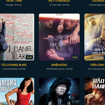
THOÁT THÂN
BỘ 3 TỪ ĐỊA NGỤC
CẦU ĐƯỢC
Escape (2023)
3 from Hell (2019)
Absolutely An
Full
Full
TÔI LÀ DANIEL BLAKE
NHIÊN ĐÔNG
TRÊN CÁNH 
I, Daniel Blake (2016)
The Breaking Ice (2023)
On a Wing and 