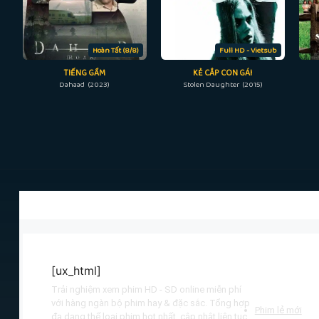
Hoàn Tất (8/8)
Full HD - Vietsub
TIẾNG GẦM
KẺ CẮP CON GÁI
Dahaad (2023)
Stolen Daughter (2015)