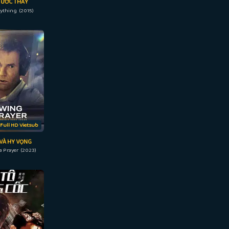
 ƯỚC THẤY
ything (2015)
Full HD Vietsub
VÀ HY VỌNG
a Prayer (2023)