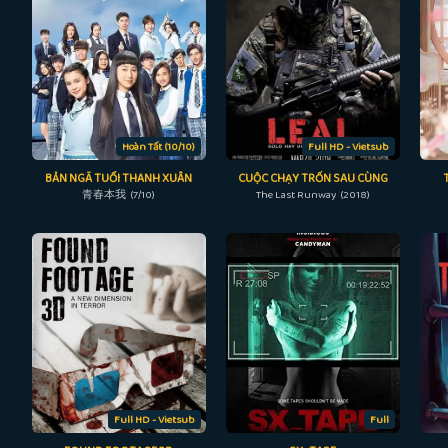
Hoàn Tất (10/10)
Full HD - Vietsub
BẢN NGÃ TUỔI THANH XUÂN
CUỘC CHẠY TRỐN SAU CÙNG
青春本我 (7/10)
The Last Runway (2018)
Full HD - Vietsub
Full