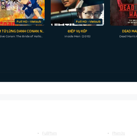
Full HD - Vietsub
Full HD - Vietsub
THÁM TỬ LỪNG DANH CONAN: NÀNG DÂU HALLOWEEN
ĐIỆP VỤ KÉP
DEAD MA
Detective Conan: The Bride of Halloween (2022)
Inside Men (2015)
Dead Man's 