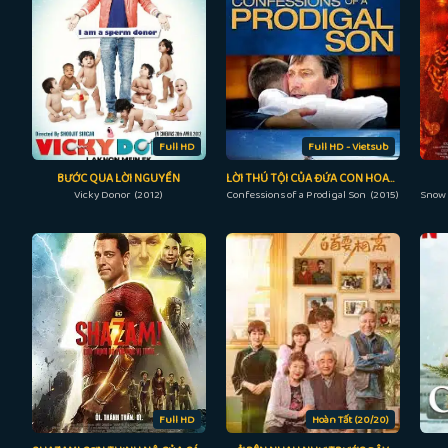
Full HD
Full HD - Vietsub
BƯỚC QUA LỜI NGUYỀN
LỜI THÚ TỘI CỦA ĐỨA CON HOANG
Vicky Donor (2012)
Confessions of a Prodigal Son (2015)
Full HD
Hoàn Tất (20/20)