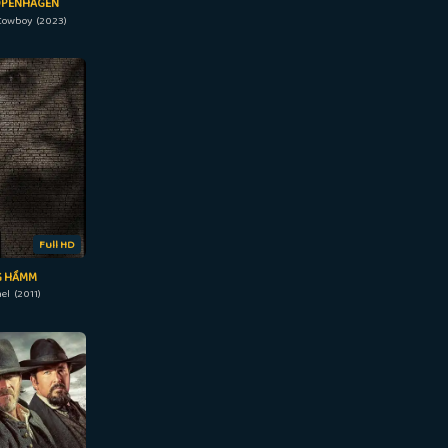
OPENHAGEN
owboy (2023)
Full HD
 HẦMM
el (2011)