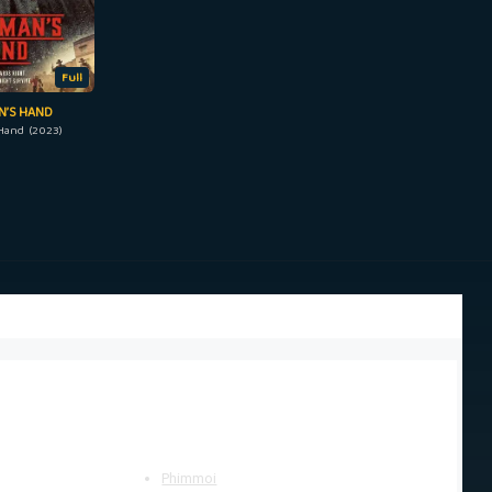
Full
N’S HAND
Hand (2023)