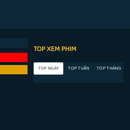
TOP XEM PHIM
TOP NGÀY
TOP TUẦN
TOP THÁNG