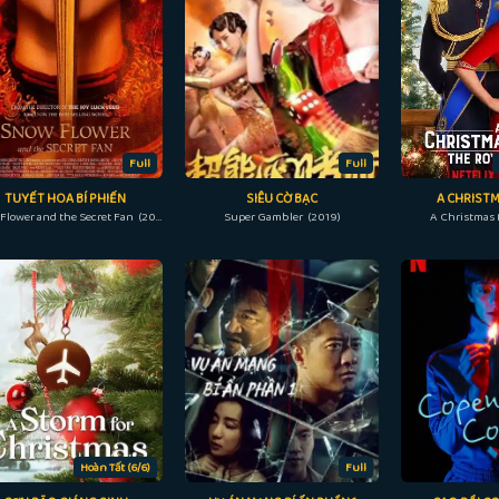
Full
Full
TUYẾT HOA BÍ PHIẾN
SIÊU CỜ BẠC
A CHRISTM
Snow Flower and the Secret Fan (2011)
Super Gambler (2019)
A Christmas 
Hoàn Tất (6/6)
Full