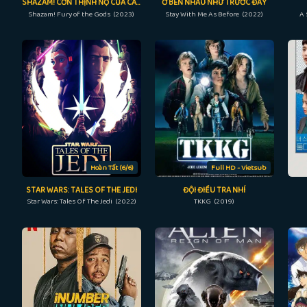
SHAZAM! CƠN THỊNH NỘ CỦA CÁC VỊ THẦN
Ở BÊN NHAU NHƯ TRƯỚC ĐÂY
Shazam! Fury of the Gods (2023)
Stay With Me As Before (2022)
A 
Hoàn Tất (6/6)
Full HD - Vietsub
STAR WARS: TALES OF THE JEDI
ĐỘI ĐIỀU TRA NHÍ
Star Wars: Tales Of The Jedi (2022)
TKKG (2019)