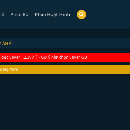
Lẻ
Phim Bộ
Phim Hoạt Hình
 ÂN ÁI
c Sever 1,2,3vv...) - Gợi ý nên chọn Sever GB
ốc Độ Xem