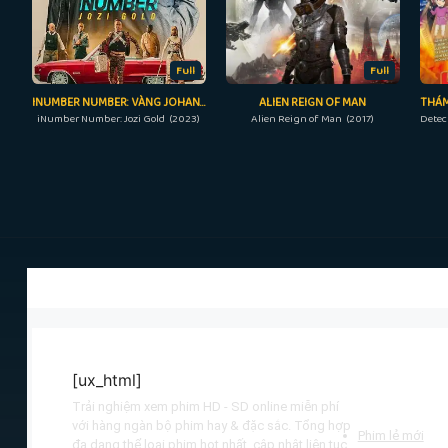
Full
Full
INUMBER NUMBER: VÀNG JOHANNESBURG
ALIEN REIGN OF MAN
iNumber Number: Jozi Gold (2023)
Alien Reign of Man (2017)