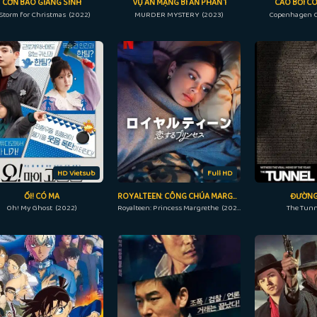
CƠN BÃO GIÁNG SINH
VỤ ÁN MẠNG BÍ ẨN PHẦN 1
CAO BỒI C
Storm for Christmas (2022)
MURDER MYSTERY (2023)
Copenhagen C
HD Vietsub
Full HD
ỐI! CÓ MA
ROYALTEEN: CÔNG CHÚA MARGRETHE
ĐƯỜNG
Oh! My Ghost (2022)
Royalteen: Princess Margrethe (2023)
The Tunn