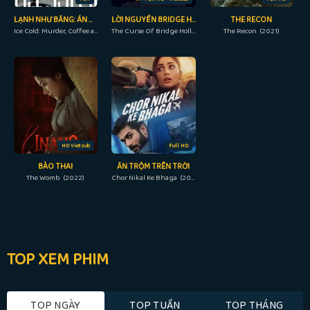
LẠNH NHƯ BĂNG: ÁN MẠNG, CÀ PHÊ VÀ JESSICA WONGSO
LỜI NGUYỀN BRIDGE HOLLOW
THE RECON
Ice Cold: Murder, Coffee and Jessica Wongso (2023)
The Curse Of Bridge Hollow (2022)
The Recon (2021)
HD Vietsub
Full HD
BÀO THAI
ĂN TRỘM TRÊN TRỜI
The Womb (2022)
Chor Nikal Ke Bhaga (2023)
TOP XEM PHIM
TOP NGÀY
TOP TUẦN
TOP THÁNG