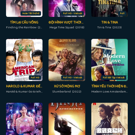
Hoàn Tất (14/14)
Full HD - Vietsub
Full
TÌM LẠI CẦU VỒNG
ĐỘI HÌNH VƯỢT THỜI GIAN
TIN & TINA
Finding the Rainbow (2022)
Mega Time Squad (2018)
Tin & Tina (2023)
Full HD
Full HD - Vietsub
Full 6/6 Tập Vietsub
HAROLD & KUMAR: ĐẾN LÂU ĐÀI TRẮNG
XỨ SỞ MỘNG MƠ
TÌNH YÊU THỜI HIỆN ĐẠI AMSTERDAM
Harold & Kumar Go to White Castle (2004)
Slumberland (2022)
Modern Love Amsterdam (2022)