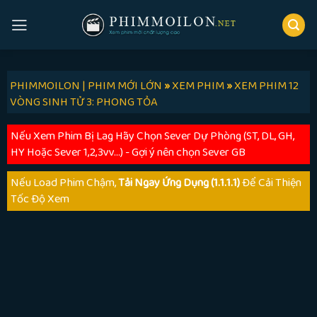
Skip
to
content
PHIMMOILON | PHIM MỚI LỚN
»
XEM PHIM
»
XEM PHIM 12
VÒNG SINH TỬ 3: PHONG TỎA
Nếu Xem Phim Bị Lag Hãy Chọn Sever Dự Phòng (ST, DL, GH,
HY Hoặc Sever 1,2,3vv...) - Gợi ý nên chọn Sever GB
Nếu Load Phim Chậm,
Tải Ngay Ứng Dụng (1.1.1.1)
Để Cải Thiện
Tốc Độ Xem