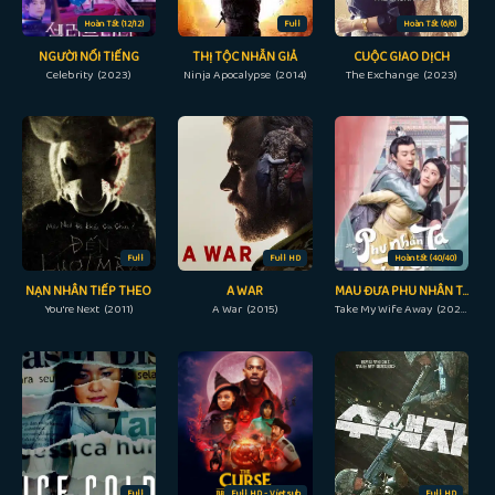
Hoàn Tất (12/12)
Full
Hoàn Tất (6/6)
NGƯỜI NỔI TIẾNG
THỊ TỘC NHẪN GIẢ
CUỘC GIAO DỊCH
Celebrity (2023)
Ninja Apocalypse (2014)
The Exchange (2023)
Full
Full HD
Hoàn tất (40/40)
NẠN NHÂN TIẾP THEO
A WAR
MAU ĐƯA PHU NHÂN TA ĐI GIÙM
You're Next (2011)
A War (2015)
Take My Wife Away (2023)
Full
Full HD - Vietsub
Full HD