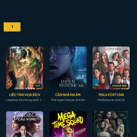
1
Full
Full
Hoàn tất (8/8)
LIÊU TRAI HỌA BÍCH
CĂN NHÀ MA ÁM
MALA FORTUNA
Liaozhai Painting Wall (2023)
The Open House (2018)
Misfortune (2023)