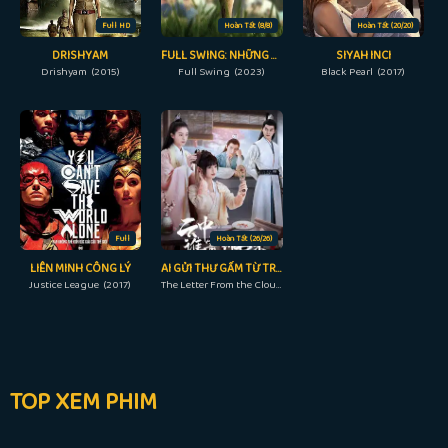
Full HD
Hoàn Tất (8/8)
Hoàn Tất (20/20)
DRISHYAM
FULL SWING: NHỮNG TAY GOLF CHUYÊN NGHIỆP
SIYAH INCI
Drishyam (2015)
Full Swing (2023)
Black Pearl (2017)
Full
Hoàn Tất (26/26)
LIÊN MINH CÔNG LÝ
AI GỬI THƯ GẤM TỪ TRONG MÂY
Justice League (2017)
The Letter From the Cloud (2022)
TOP XEM PHIM