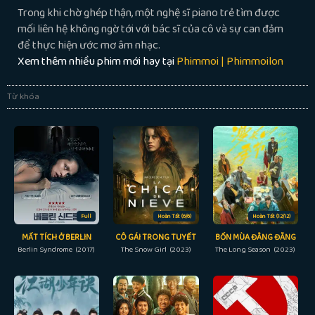
Trong khi chờ ghép thận, một nghệ sĩ piano trẻ tìm được
mối liên hệ không ngờ tới với bác sĩ của cô và sự can đảm
để thực hiện ước mơ âm nhạc.
Xem thêm nhiều phim mới hay tại
Phimmoi | Phimmoilon
Từ khóa
Full
Hoàn Tất (6/6)
Hoàn Tất (12/12)
MẤT TÍCH Ở BERLIN
CÔ GÁI TRONG TUYẾT
BỐN MÙA ĐẰNG ĐẴNG
Berlin Syndrome (2017)
The Snow Girl (2023)
The Long Season (2023)