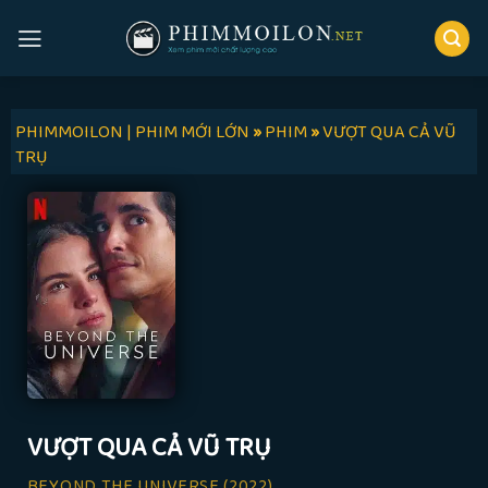
Skip
to
content
PHIMMOILON | PHIM MỚI LỚN
»
PHIM
»
VƯỢT QUA CẢ VŨ
TRỤ
VƯỢT QUA CẢ VŨ TRỤ
BEYOND THE UNIVERSE
(2022)