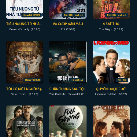
Hoàn tất (23/23)
Full HD - Vietsub
Full HD - Vietsub
TIỂU NƯƠNG TỬ NHÀ TƯỚNG QUÂN
VỤ CƯỚP ĐẪM MÁU
4 SÁT THỦ
General's Lady (2020)
211 (2018)
The Big 4 (2022)
Hoàn Tất (6/6)
HD Vietsub
Full HD
TÔI CÓ MỘT NGƯỜI BẠN
CHÂN TƯỚNG SAU TỘI LỖI
QUYỀN ĐƯỢC CƯỚI
Be with You (2023)
The Post-Truth World (2022)
License to Wed (2007)