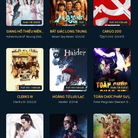
Hoàn Tất (20/20)
Full
Full HD Vietsub
GIANG HỒ THIẾU NIÊN QUYẾT
BÁT GIÁC LONG TRUNG
CARGO 200
Adventure of Young Detectives (2023)
Never Say Never (2023)
Груз 200 (2007)
Full HD - Vietsub
Full HD Vietsub
Hoàn Tất (12/12)
CLERKS III
HOÀNG TỬ LƯU LẠC
TOÀN CHỨC PHÁP SƯ (PHẦN 1)
Clerks III (2022)
Haider (2014)
Time Magister (Season 1) (2016)