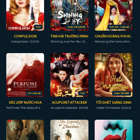
Full
Hoàn Tất (25/25)
Full HD - Vietsub
COMPULSION
TINH HÀ TRƯỜNG MINH
CHUẨN HOÀNG PHI HIGHT LÊN NÀO
Compulsion (2013)
Shining Just For You (2022)
Marrying the Concubines-to-be (2018)
HD Vietsub
Full
Hoàn Tất (6/6)
XÁC ƯỚP NƯỚC HOA
ACUPOINT ATTACKER
TÔI GHÉT GIÁNG SINH
Perfume: The Story of a Murderer (2006)
Acupoint Attacker (2019)
I Hate Christmas (2022)