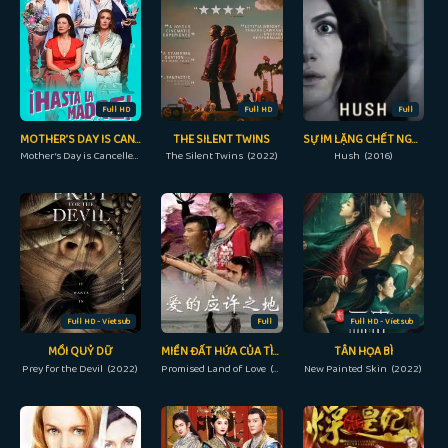
Full HD
Full HD
Full
MOTHER’S DAY IS CANCELLED
THE SILENT TWINS
SỰ IM LẶNG CHẾT NGƯỜI
Mother’s Day is Cancelled (2023)
The Silent Twins (2022)
Hush (2016)
Full HD - Vietsub
Full
Full HD - Vietsub
MỒI QUỶ DỮ
MIỀN ĐẤT HỨA CỦA TÌNH YÊU
TÂN HỌA BÌ
Prey for the Devil (2022)
Promised Land of Love (2019)
New Painted Skin (2022)