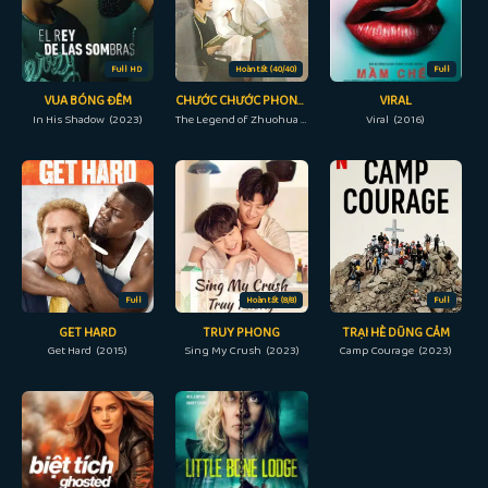
Full HD
Hoàn tất (40/40)
Full
VUA BÓNG ĐÊM
CHƯỚC CHƯỚC PHONG LƯU
VIRAL
In His Shadow (2023)
The Legend of Zhuohua (2023)
Viral (2016)
Full
Hoàn tất (8/8)
Full
GET HARD
TRUY PHONG
TRẠI HÈ DŨNG CẢM
Get Hard (2015)
Sing My Crush (2023)
Camp Courage (2023)