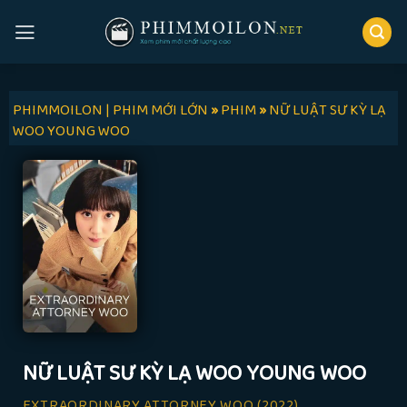
Skip
to
content
PHIMMOILON | PHIM MỚI LỚN
»
PHIM
»
NỮ LUẬT SƯ KỲ LẠ
WOO YOUNG WOO
NỮ LUẬT SƯ KỲ LẠ WOO YOUNG WOO
EXTRAORDINARY ATTORNEY WOO
(2022)