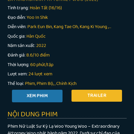
Tình trạng:
Hoàn Tất (16/16)
Đạo diễn:
Yoo In Shik
Diễn viên:
Park Eun Bin, Kang Tae Oh, Kang Ki Young ,...
Quốc gia:
Hàn Quốc
Năm sản xuất:
2022
Đánh giá:
8.6/10 điểm
Thời lượng:
60 phút/tập
Lượt xem:
24 lượt xem
Thể loại:
Phim
Phim Bộ
,
Chính Kịch
TRAILER
NỘI DUNG PHIM
Phim Nữ Luật Sư Kỳ Lạ Woo Young Woo – Extraordinary
Attorney Woo phát hành năm 2022. Dưới sự chỉ đạo của