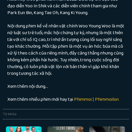
đạo diễn Yoo In Shik và các diễn viên chính tham gia như
Park Eun Bin, Kang Tae Oh, Kang Ki Young.
Nội dung phim kể về nhân vật chính Woo Young Woo là một
nữ luật sư trẻ tuổi, mắc hội chứng tự kỷ, nhưng là một thiên
tài với chỉ số IQ cao, trí nhớ ấn tượng cùng lối suy nghĩ sáng
tạo khác thường. Mỗi tập phim là một vụ án hóc búa mà cô
xử lý theo cách của riêng mình, đầy căng thẳng nhưng cũng
không kém phần hài hước. Tuy nhiên, trong cuộc sống đời
thường, cô luôn phải vật lộn với bản thân vì gặp khó khăn
trong tương tác xã hội.
Xem thêm nội dung…
Xem thêm nhiều phim mới hay tại
Phimmoi | Phimmoilon
Từ khóa