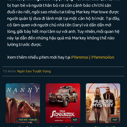
bị bạn bè và người thân bỏ rơi còn cánh báo chí thì săn
đuổi ráo riết, ngôi sao nhiều tai tiếng Markey Marlowe được
người quản lý đưa đi lánh mặt tại một căn hộ bí mật. Tại đây,
cô làm quen với người chủ nhà tên Daryl và dần dần mở
lòng, giãi bày hết mọi tâm sự với anh. Tuy nhiên, mối quan hệ
này lại dẫn đến những hậu quả mà Markey không thể nào
lường trước được.
Xem thêm nhiều phim mới hay tại
Phimmoi | Phimmoilon
Từ khóa:
Ngôi Sao Tuyệt Vọng
.
Full HD - Vietsub
Full
Full