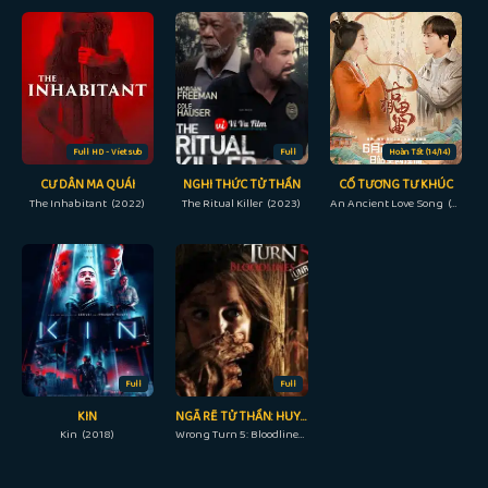
Full HD - Vietsub
Full
Hoàn Tất (14/14)
CƯ DÂN MA QUÁI
NGHI THỨC TỬ THẦN
CỔ TƯƠNG TƯ KHÚC
The Inhabitant (2022)
The Ritual Killer (2023)
An Ancient Love Song (2023)
Full
Full
KIN
NGÃ RẼ TỬ THẦN: HUYẾT THỐNG
Kin (2018)
Wrong Turn 5: Bloodlines (2012)