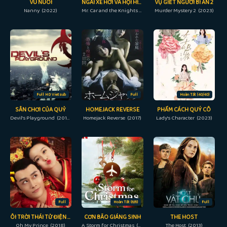
VÚ NUÔI
NGÀI XE HƠI VÀ HỘI HIỆP SĨ DÒNG ĐỀN
VỤ GIẾT NGƯỜI BÍ ẨN 2
Nanny (2022)
Mr. Car and the Knights Templar (2023)
Murder Mystery 2 (2023)
Full HD Vietsub
Full
Hoàn Tất (40/40)
SÂN CHƠI CỦA QUỶ
HOMEJACK REVERSE
PHẨM CÁCH QUÝ CÔ
Devil's Playground (2010)
Homejack Reverse (2017)
Lady's Character (2023)
Full
Hoàn Tất (6/6)
Full
ÔI TRỜI THÁI TỬ ĐIỆN HẠ CỦA TÔI
CƠN BÃO GIÁNG SINH
THE HOST
Oh My Prince (2018)
A Storm for Christmas (2022)
The Host (2013)