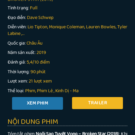
Tình trạng:
Full
Đạo diễn:
Dave Schwep
Diễn viên:
Lio Tipton, Monique Coleman, Lauren Bowles, Tyler
Labine ,...
Quốc gia:
Châu Âu
Năm sản xuất:
2019
Đánh giá:
5,4/10 điểm
Thời lượng:
90 phút
Lượt xem:
21 lượt xem
Thể loại:
Phim
Phim Lẻ
,
Kinh Dị - Ma
TRAILER
NỘI DUNG PHIM
Tóm tắt phim
Ngôi Sao Tuyệt Vọng – Broken Star (2018
): Khi