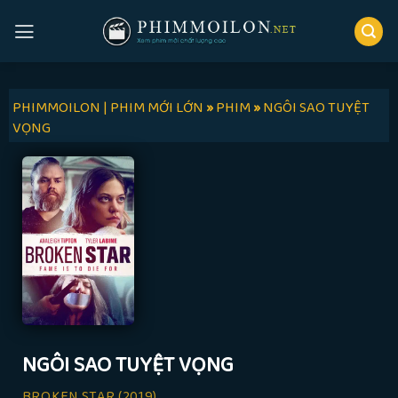
Skip
to
content
PHIMMOILON | PHIM MỚI LỚN
»
PHIM
»
NGÔI SAO TUYỆT
VỌNG
NGÔI SAO TUYỆT VỌNG
BROKEN STAR
(2019)