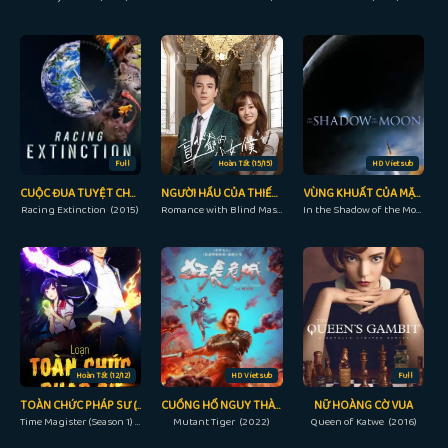
Full
Hoàn Tất (15/15)
HD Vietsub
CUỘC ĐUA TUYỆT CHỦNG
NGƯỜI HẦU CỦA THIẾU GIA MÙ
VÙNG KHUẤT CỦA MẶT TRĂNG
Racing Extinction (2015)
Romance with Blind Master (2023)
In the Shadow of the Moon (2007)
Hoàn Tất (12/12)
HD Vietsub
Full
TOÀN CHỨC PHÁP SƯ (PHẦN 1)
CUỒNG HỔ NGUY THÀNH
NỮ HOÀNG CỜ VUA
Time Magister (Season 1) (2016)
Mutant Tiger (2022)
Queen of Katwe (2016)