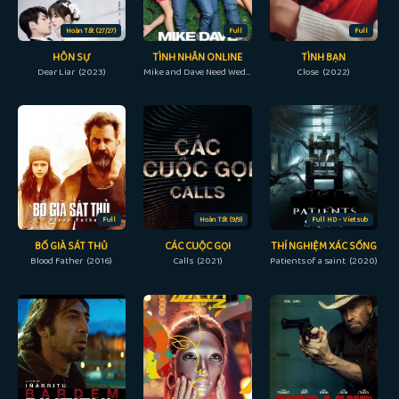
Hoàn Tất (27/27)
Full
Full
HÔN SỰ
TÌNH NHÂN ONLINE
TÌNH BẠN
Dear Liar (2023)
Mike and Dave Need Wedding Dates (2016)
Close (2022)
Full
Hoàn Tất (9/9)
Full HD - Vietsub
BỐ GIÀ SÁT THỦ
CÁC CUỘC GỌI
THÍ NGHIỆM XÁC SỐNG
Blood Father (2016)
Calls (2021)
Patients of a saint (2020)