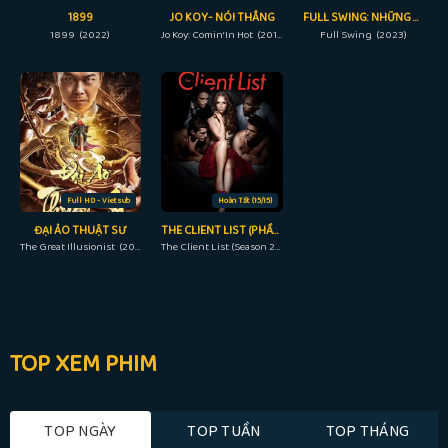
1899
JO KOY- NÓI THẲNG
FULL SWING: NHỮNG TAY GOLF CHUYÊN NGHIỆP
1899 (2022)
Jo Koy: Comin’ In Hot (2019)
Full Swing (2023)
Full HD - Vietsub
Hoàn Tất (15/15)
ĐẠI ẢO THUẬT SƯ
THE CLIENT LIST (PHẦN 2)
The Great Illusionist (2020)
The Client List (Season 2) (2013)
TOP XEM PHIM
TOP NGÀY
TOP TUẦN
TOP THÁNG