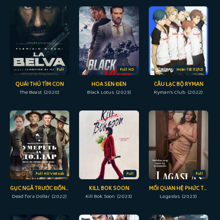
Full
Full HD
Hoàn Tất (12/12)
QUÁI THÚ TÌM CON
HOA SEN ĐEN
CÂU LẠC BỘ RYMAN
The Beast (2020)
Black Lotus (2023)
Ryman's Club (2022)
Full HD Vietsub
Full
Full
GỤC NGÃ TRƯỚC ĐỒNG TIỀN
KILL BOK SOON
MỐI QUAN HỆ PHỨC TẠP
Dead for a Dollar (2022)
Kill Bok Soon (2023)
Lagaslas (2023)