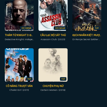
HD VietSub
HD Vietsub
Full
THÁM TỬ KNIGHT 3: ĐỘC LẬP
CÂU LẠC BỘ SÁT THỦ
ĐỊCH NHÂN KIỆT: MƯỢN ĐƯỜNG ÂM BINH
Detective Knight: Independence (2023)
Assassin Club (2023)
Di Renjie Secret Soldier Borrows the Road (2023)
Full
Full
CÔ NÀNG TRƯỢT VÁN
CHUYỆN PHỤ NỮ
Chalet Girl (2011)
Certain Women (2016)