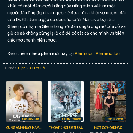
khát có một đám cưới trắng của riêng mình và tìm một
người đàn ông đẹp trai, người sẽ đưa cô ra khỏi sự ngược đãi
của Dì. Khi Jenna gặp cô dâu sắp cưới Marci và bạn trai
Glenn, cô nhận ra Glenn là người đàn ông trong mơ của cô và
giờ cô sẽ không dừng lại ở đó để có tất cả cho mình và biến
giấc mơ thành hiện thực .
Xem thêm nhiều phim mới hay tại
Phimmoi | Phimmoilon
Từ khóa:
Dịch Vụ Cưới Hỏi
.
Hoàn tất (24/24)
Full HD - Vietsub
Hoàn tất (41/41)
CÙNG ANH MƯỜI NĂM, TRAO EM NỬA ĐỜI
THOÁT KHỎI BIỂN SÂU
MỘT CƠ HỘI KHÁC
Ten Years (2023)
Deep Sea Escape (2022)
Gelsin Hayat Bildigi Gibi (Another Chance) (2022)