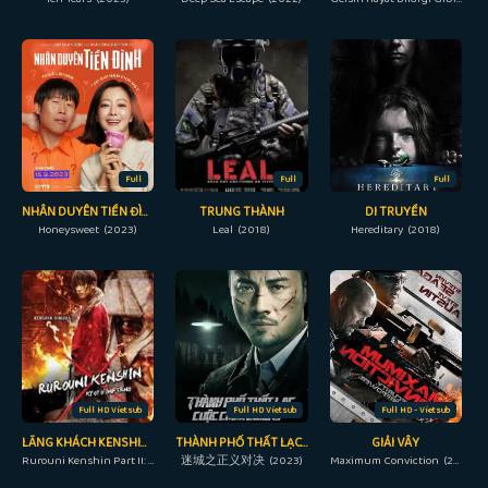
Full
Full
Full
NHÂN DUYÊN TIỀN ĐÌNH
TRUNG THÀNH
DI TRUYỀN
Honeysweet (2023)
Leal (2018)
Hereditary (2018)
Full HD Vietsub
Full HD Vietsub
Full HD - Vietsub
LÃNG KHÁCH KENSHIN 2: ĐẠI HỎA KYOTO
THÀNH PHỐ THẤT LẠC: CUỘC CHIẾN CÔNG LÝ
GIẢI VÂY
Rurouni Kenshin Part II: Kyoto Inferno (2014)
迷城之正义对决 (2023)
Maximum Conviction (2012)