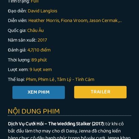
Tình trạng:
Full
Đạo diễn:
David Langlois
Diễn viên:
Heather Morris, Fiona Vroom, Jason Cermak ,...
Quốc gia:
Châu Âu
Năm sản xuất:
2017
Đánh giá:
4,7/10 điểm
Thời lượng:
89 phút
Lượt xem:
9 lượt xem
Thể loại:
Phim
Phim Lẻ
,
Tâm Lý - Tình Cảm
TRAILER
NỘI DUNG PHIM
Dịch Vụ Cưới Hỏi – The Wedding Stalker (2017):
từ khi cô
bắt đầu làm thợ may cho dì Daisy, Jenna đã chứng kiến
hàng chục cô dâu hạnh phúc trong bộ váy cưới. Jenna khao