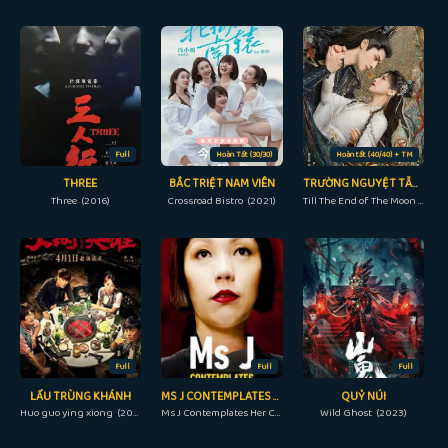
Full
Hoàn Tất (30/30)
Hoàn tất (40/40) + TM
THREE
BẮC TRIỆT NAM VIÊN
TRƯỜNG NGUYỆT TẪN MINH
Three (2016)
Crossroad Bistro (2021)
Till The End of The Moon (2023)
Full
Full
Full
LẨU TRÙNG KHÁNH
MS J CONTEMPLATES HER CHOICE
QUỶ NÚI
Huo guo ying xiong (2016)
Ms J Contemplates Her Choice (2014)
Wild Ghost (2023)