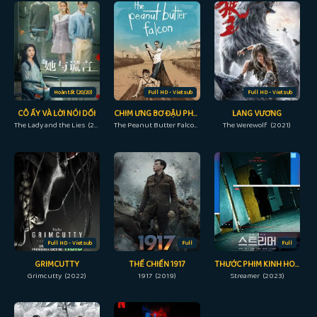
Hoàn tất (20/20)
Full HD - Vietsub
Full HD - Vietsub
CÔ ẤY VÀ LỜI NÓI DỐI
CHIM ƯNG BƠ ĐẬU PHỘNG
LANG VƯƠNG
The Lady and the Lies (2023)
The Peanut Butter Falcon (2019)
The Werewolf (2021)
Full HD - Vietsub
Full
Full
GRIMCUTTY
THẾ CHIẾN 1917
THƯỚC PHIM KINH HOÀNG
Grimcutty (2022)
1917 (2019)
Streamer (2023)