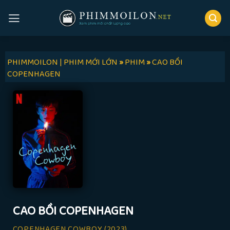
Skip
to
content
PHIMMOILON | PHIM MỚI LỚN
»
PHIM
»
CAO BỒI
COPENHAGEN
CAO BỒI COPENHAGEN
COPENHAGEN COWBOY
(2023)