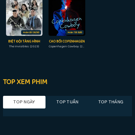
Hoàn tất (30/30)
Hoàn Tất (6/6)
BIỆT ĐỘI TÀNG HÌNH
CAO BỒI COPENHAGEN
The Invisibles (2023)
Copenhagen Cowboy (2023)
TOP XEM PHIM
TOP NGÀY
TOP TUẦN
TOP THÁNG