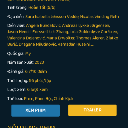
Tình trạng:
Hoàn Tất (6/6)
Đạo diễn:
Sara Isabella Jønsson Vedde, Nicolas Winding Refn
Diễn viên:
Angela Bundalovic, Andreas Lykke Jørgensen,
Jason Hendil-Forssell, Li Ii Zhang, Lola Güldenløve Corfixen,
Valentina Dejanović, Maria Erwolter, ​​Thomas Algren, Zlatko
Burić, Dragana Milutinovic, Ramadan Huseini ,...
Quốc gia:
Mỹ
Năm sản xuất:
2023
Đánh giá:
6.7/10 điểm
Thời lượng:
56 phút/tập
Lượt xem:
6 lượt xem
Thể loại:
Phim
Phim Bộ
,
Chính Kịch
TRAILER
NỘI DUNG PHIM