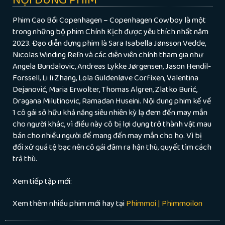
Phim Cao Bồi Copenhagen – Copenhagen Cowboy là một
trong những bộ phim Chính Kịch được yêu thích nhất năm
2023. Đạo diễn dựng phim là Sara Isabella Jønsson Vedde,
Nicolas Winding Refn và các diễn viên chính tham gia như
Angela Bundalovic, Andreas Lykke Jørgensen, Jason Hendil-
Forssell, Li Ii Zhang, Lola Güldenløve Corfixen, Valentina
Dejanović, Maria Erwolter, ​​Thomas Algren, Zlatko Burić,
Dragana Milutinovic, Ramadan Huseini. Nội dung phim kể về
1 cô gái sở hữu khả năng siêu nhiên kỳ lạ đem đến may mắn
cho người khác, vì điều này cô bị lợi dụng trở thành vật mau
bán cho nhiều người để mang đến may mắn cho họ. Vì bị
đối xử quá tệ bạc nên cô gái đâm ra hận thù, quyết tìm cách
trả thù.
Xem tiếp tập mới:
Xem thêm nhiều phim mới hay tại
Phimmoi | Phimmoilon