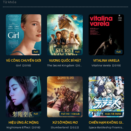
Từ khóa
Full
Full
Full
VŨ CÔNG CHUYỂN GIỚI
VƯƠNG QUỐC BÍ MẬT
VITALINA VARELA
Girl (2018)
The Secret Kingdom (2017)
Vitalina Varela (2019)
Full
Full HD - Vietsub
Hoàn Tất (16/16)
HIỆU ỨNG ÁC MỘNG
XỨ SỞ MỘNG MƠ
CHIẾN HẠM KHÔNG GIAN TIRAMISU
Nightmare Effect (2018)
Slumberland (2022)
Space Battleship Tiramisu (2017)