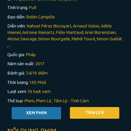
Tình trạng:
Full
Đạo diễn:
Robin Campillo
Diễn viên:
Nahuel Pérez Biscayart, Arnaud Valois, Adèle
Haenel, Antoine Reinartz, Félix Maritaud, Ariel Borenstein,
Aloïse Sauvage, Simon Bourgade, Mehdi Touré, Simon Guélat
,...
Quốc gia:
Pháp
Năm sản xuất:
2017
Đánh giá:
7,4/10 điểm
Thời lượng:
135 Phút
Lượt xem:
16 lượt xem
Thể loại:
Phim
Phim Lẻ
,
Tâm Lý - Tình Cảm
TRAILER
NỘI DUNG PHIM