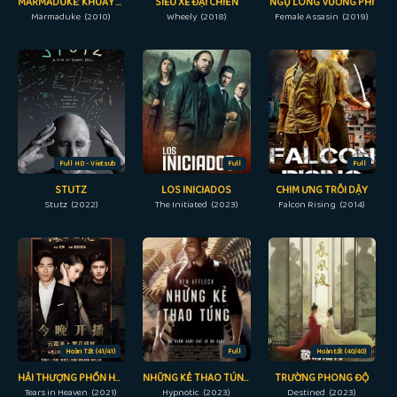
MARMADUKE: KHUẤY ĐỘNG MÙA HÈ
SIÊU XE ĐẠI CHIẾN
NGỰ LONG VƯƠNG PHI
Marmaduke (2010)
Wheely (2018)
Female Assasin (2019)
Full HD - Vietsub
Full
Full
STUTZ
LOS INICIADOS
CHIM ƯNG TRỖI DẬY
Stutz (2022)
The Initiated (2023)
Falcon Rising (2014)
Hoàn Tất (41/41)
Full
Hoàn tất (40/40)
HẢI THƯỢNG PHỒN HOA
NHỮNG KẺ THAO TÚNG
TRƯỜNG PHONG ĐỘ
Tears in Heaven (2021)
Hypnotic (2023)
Destined (2023)