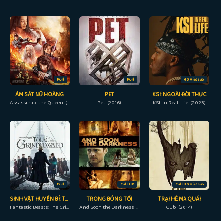
Full
Full
HD Vietsub
ÁM SÁT NỮ HOÀNG
PET
KSI: NGOÀI ĐỜI THỰC
Assassinate the Queen (2019)
Pet (2016)
KSI: In Real Life (2023)
Full
Full HD
Full HD Vietsub
SINH VẬT HUYỀN BÍ: TỘI ÁC CỦA GRINDELWALD
TRONG BÓNG TỐI
TRẠI HÈ MA QUÁI
Fantastic Beasts: The Crimes of Grindelwald (2018)
And Soon the Darkness (2010)
Cub (2014)