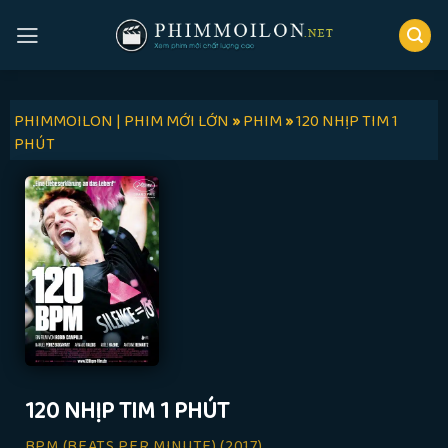
Skip
to
content
PHIMMOILON | PHIM MỚI LỚN
»
PHIM
»
120 NHỊP TIM 1
PHÚT
120 NHỊP TIM 1 PHÚT
BPM (BEATS PER MINUTE)
(2017)