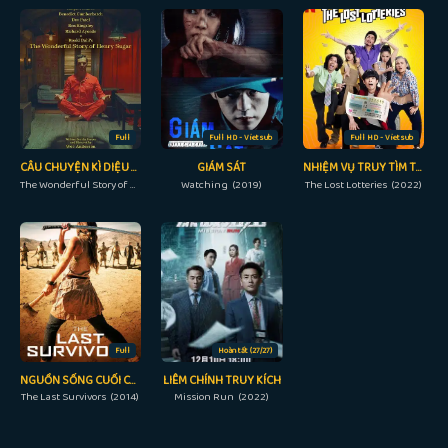
Full
Full HD - Vietsub
Full HD - Vietsub
CÂU CHUYỆN KÌ DIỆU VỀ HENRY SUGAR
GIÁM SÁT
NHIỆM VỤ TRUY TÌM TỜ VÉ SỐ
The Wonderful Story of Henry Sugar (2023)
Watching (2019)
The Lost Lotteries (2022)
Full
Hoàn tất (27/27)
NGUỒN SỐNG CUỐI CÙNG
LIÊM CHÍNH TRUY KÍCH
The Last Survivors (2014)
Mission Run (2022)